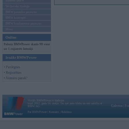
Mēneša BMW
Sērijveida tūnings
BMW pasaules jaunumi
BMW koncepti
BMW konkurentu jaunumi
Moto
Online
Pašreiz BMWPower skatās 98 viesi
un 1 reģistrēti lietotāji.
Ienākt BMWPower
• Pieslēgties
• Reģistrēties
• Aizmirsi paroli?
Vortāls BMWPower.lv darbojas
kopš 2002. gada 14. maija. Tas nav auto klubs un nav saistīts ar
Galvena
|
Fo
BMW AG.
Par BMWPower
|
Kontakti
|
Reklāma