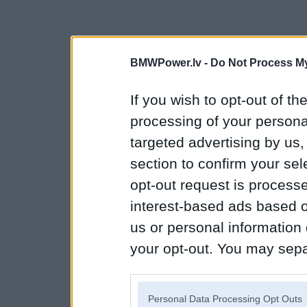
BMWPower.lv -
Do Not Process My
If you wish to opt-out of the
processing of your personal
targeted advertising by us
section to confirm your sel
opt-out request is proces
interest-based ads based o
us or personal information d
your opt-out. You may separ
disclosure of your personal
IAB’s list of downstream pa
Personal Data Processing Opt Outs