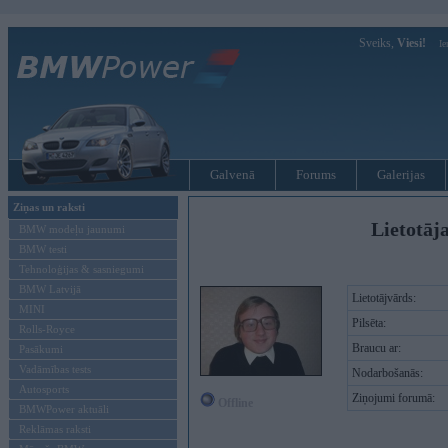
Sveiks,
Viesi!
Ie
Galvenā
Forums
Galerijas
Ziņas un raksti
Lietotāja
BMW modeļu jaunumi
BMW testi
Tehnoloģijas & sasniegumi
BMW Latvijā
Lietotājvārds:
MINI
Pilsēta:
Rolls-Royce
Braucu ar:
Pasākumi
Vadāmības tests
Nodarbošanās:
Autosports
Ziņojumi forumā:
Offline
BMWPower aktuāli
Reklāmas raksti