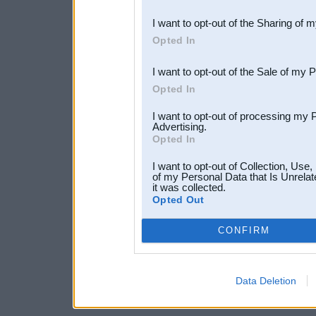
also be disclosed by us to 
I want to opt-out of the Sharing of 
Downstream Participants
th
Opted In
third parties.
I want to opt-out of the Sale of my 
Opted In
I want to opt-out of processing my 
Advertising.
Opted In
I want to opt-out of Collection, Use
of my Personal Data that Is Unrelat
it was collected.
Opted Out
CONFIRM
Data Deletion