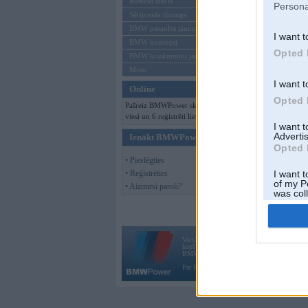
Mēneša BMW
Persona
Sērijveida tūnings
BMW pasaules jaunumi
I want t
BMW koncepti
Opted 
BMW konkurentu jaunumi
Moto
I want t
Online
Opted 
Pašreiz BMWPower skatās 142
viesi un 6 reģistrēti lietotāji.
I want 
Advertis
Ienākt BMWPower
Opted 
• Pieslēgties
• Reģistrēties
I want t
of my P
• Aizmirsi paroli?
was col
Opted 
Vortāls BMWPower.lv darbojas
kopš 2002. gada 14. maija. Tas nav auto klubs
BMW AG.
Par BMWPower
|
Kontakti
|
Reklāma