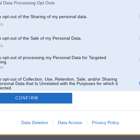
Pēdējie ziņojumi forumā
l Data Processing Opt Outs
[
]
o opt-out of the Sharing of my personal data.
In
o opt-out of the Sale of my Personal Data.
In
to opt-out of processing my Personal Data for Targeted
ing.
In
o opt-out of Collection, Use, Retention, Sale, and/or Sharing
ersonal Data that Is Unrelated with the Purposes for which it
lected.
Out
CONFIRM
 un nav saistīts ar
Galvena
|
Forums
|
Galerijas
|
Reģistrācija
|
Lietotaāji
|
Meklētājs
|
Reklā
Data Deletion
Data Access
Privacy Policy