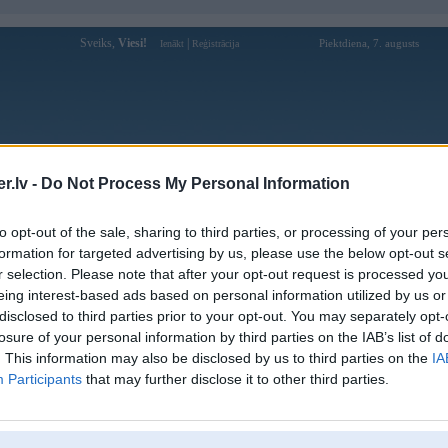
Sveiks,
Viesi!
|
Piektdiena, 7. augusts
Ienākt
Reģistrācija
Forums
Galerijas
Reģistrācija
Lietotāji
Meklētājs
.lv -
Do Not Process My Personal Information
Lietotāja ritvarsox profils
to opt-out of the sale, sharing to third parties, or processing of your per
formation for targeted advertising by us, please use the below opt-out s
Pēdējo reizi manīts: Vakar, 22:13
r selection. Please note that after your opt-out request is processed y
eing interest-based ads based on personal information utilized by us or
Lietotājvārds:
ritvarsox
disclosed to third parties prior to your opt-out. You may separately opt-
Pilsēta:
Rīga
losure of your personal information by third parties on the IAB’s list of
Braucu ar:
E39 528, F11 530d, Giant FS GSR Alu
. This information may also be disclosed by us to third parties on the
IA
Nodarbošanās:
inspektors
Participants
that may further disclose it to other third parties.
Intereses:
BMW un citi piedzīvojumi
Ziņojumi forumā:
2029