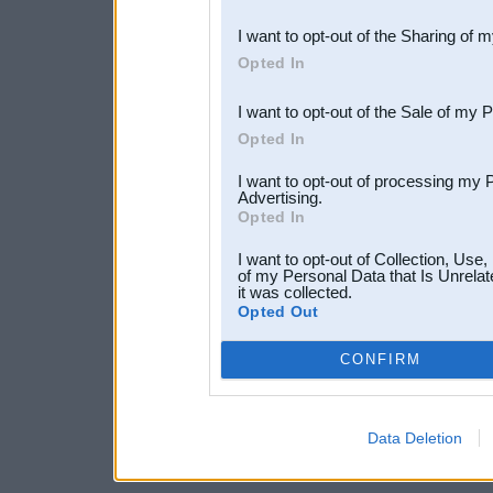
also be disclosed by us to 
I want to opt-out of the Sharing of 
Downstream Participants
th
Opted In
third parties.
I want to opt-out of the Sale of my 
Opted In
I want to opt-out of processing my 
Advertising.
Opted In
I want to opt-out of Collection, Use
of my Personal Data that Is Unrelat
it was collected.
Opted Out
CONFIRM
Data Deletion