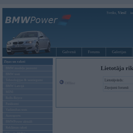
Sveiks,
Viesi!
Ie
Galvenā
Forums
Galerijas
Ziņas un raksti
Lietotāja ri
BMW modeļu jaunumi
BMW testi
Tehnoloģijas & sasniegumi
Lietotājvārds:
Offline
BMW Latvijā
Ziņojumi forumā:
MINI
Rolls-Royce
Pasākumi
Vadāmības tests
Autosports
BMWPower aktuāli
Reklāmas raksti