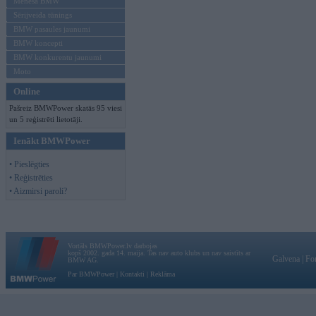
Mēneša BMW
Sērijveida tūnings
BMW pasaules jaunumi
BMW koncepti
BMW konkurentu jaunumi
Moto
Online
Pašreiz BMWPower skatās 95 viesi
un 5 reģistrēti lietotāji.
Ienākt BMWPower
• Pieslēgties
• Reģistrēties
• Aizmirsi paroli?
Vortāls BMWPower.lv darbojas
kopš 2002. gada 14. maija. Tas nav auto klubs un nav saistīts ar
Galvena
|
Fo
BMW AG.
Par BMWPower
|
Kontakti
|
Reklāma