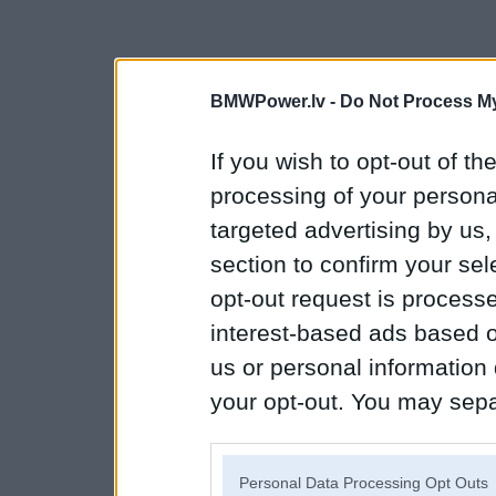
BMWPower.lv -
Do Not Process My
If you wish to opt-out of the
processing of your personal
targeted advertising by us
section to confirm your sel
opt-out request is proces
interest-based ads based o
us or personal information d
your opt-out. You may separ
disclosure of your personal
IAB’s list of downstream pa
Personal Data Processing Opt Outs