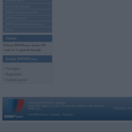
Mēneša BMW
Sērijveida tūnings
BMW pasaules jaunumi
BMW koncepti
BMW konkurentu jaunumi
Moto
Online
Pašreiz BMWPower skatās 158
viesi un 3 reģistrēti lietotāji.
Ienākt BMWPower
• Pieslēgties
• Reģistrēties
• Aizmirsi paroli?
Vortāls BMWPower.lv darbojas
kopš 2002. gada 14. maija. Tas nav auto klubs un nav saistīts ar
Galvena
|
Fo
BMW AG.
Par BMWPower
|
Kontakti
|
Reklāma