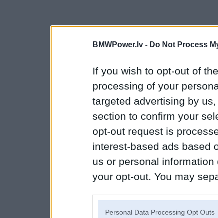
BMWPower.lv -
Do Not Process My
If you wish to opt-out of the
processing of your personal
targeted advertising by us
section to confirm your sel
opt-out request is proces
interest-based ads based o
us or personal information d
your opt-out. You may separ
disclosure of your personal
IAB’s list of downstream pa
Personal Data Processing Opt Outs