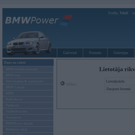
Sveiks,
Viesi!
Ie
Galvenā
Forums
Galerijas
Ziņas un raksti
Lietotāja rik
BMW modeļu jaunumi
BMW testi
Tehnoloģijas & sasniegumi
Lietotājvārds:
Offline
BMW Latvijā
Ziņojumi forumā:
MINI
Rolls-Royce
Pasākumi
Vadāmības tests
Autosports
BMWPower aktuāli
Reklāmas raksti