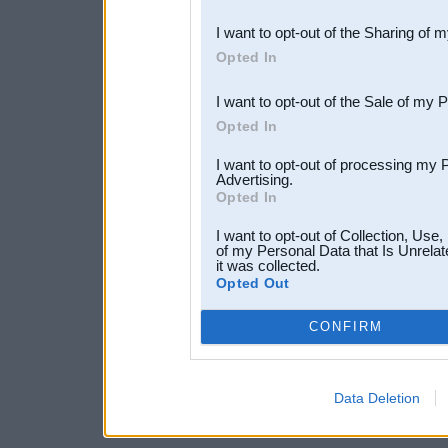
also be disclosed by us to 
I want to opt-out of the Sharing of 
Downstream Participants
th
Opted In
third parties.
I want to opt-out of the Sale of my 
Opted In
I want to opt-out of processing my 
Advertising.
Opted In
I want to opt-out of Collection, Use
of my Personal Data that Is Unrelat
it was collected.
Opted Out
CONFIRM
Data Deletion