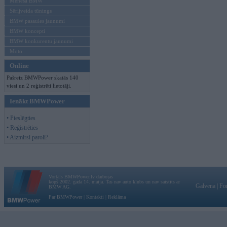
Mēneša BMW
Sērijveida tūnings
BMW pasaules jaunumi
BMW koncepti
BMW konkurentu jaunumi
Moto
Online
Pašreiz BMWPower skatās 140
viesi un 2 reģistrēti lietotāji.
Ienākt BMWPower
• Pieslēgties
• Reģistrēties
• Aizmirsi paroli?
Vortāls BMWPower.lv darbojas
kopš 2002. gada 14. maija. Tas nav auto klubs un nav saistīts ar
Galvena
|
Fo
BMW AG.
Par BMWPower
|
Kontakti
|
Reklāma