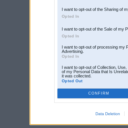
also be disclosed by us to 
I want to opt-out of the Sharing of 
Downstream Participants
th
Opted In
third parties.
I want to opt-out of the Sale of my 
Opted In
I want to opt-out of processing my 
Advertising.
Opted In
I want to opt-out of Collection, Use
of my Personal Data that Is Unrelat
it was collected.
Opted Out
CONFIRM
Data Deletion