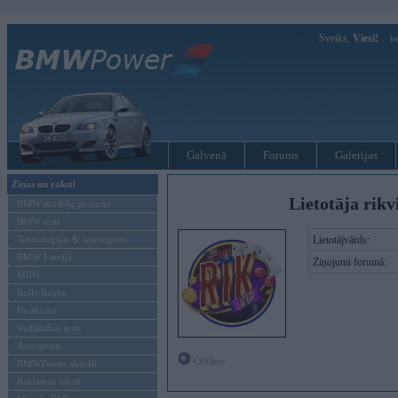
Sveiks,
Viesi!
Ie
Galvenā
Forums
Galerijas
Ziņas un raksti
Lietotāja rikv
BMW modeļu jaunumi
BMW testi
Tehnoloģijas & sasniegumi
Lietotājvārds:
BMW Latvijā
Ziņojumi forumā:
MINI
Rolls-Royce
Pasākumi
Vadāmības tests
Autosports
Offline
BMWPower aktuāli
Reklāmas raksti