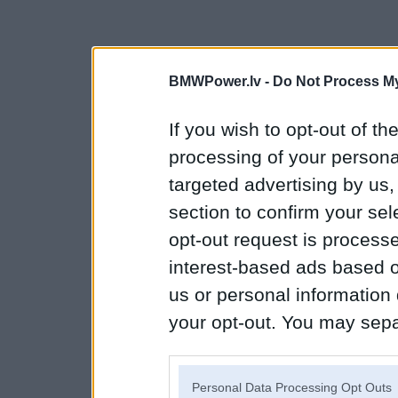
BMWPower.lv -
Do Not Process My
If you wish to opt-out of the
processing of your personal
targeted advertising by us
section to confirm your sel
opt-out request is proces
interest-based ads based o
us or personal information d
your opt-out. You may separ
disclosure of your personal
IAB’s list of downstream pa
Personal Data Processing Opt Outs