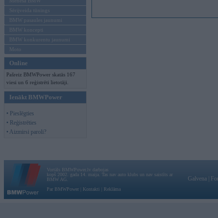
Mēneša BMW
Sērijveida tūnings
BMW pasaules jaunumi
BMW koncepti
BMW konkurentu jaunumi
Moto
Online
Pašreiz BMWPower skatās 167
viesi un 6 reģistrēti lietotāji.
Ienākt BMWPower
• Pieslēgties
• Reģistrēties
• Aizmirsi paroli?
Vortāls BMWPower.lv darbojas
kopš 2002. gada 14. maija. Tas nav auto klubs un nav saistīts ar
Galvena
|
Fo
BMW AG.
Par BMWPower
|
Kontakti
|
Reklāma