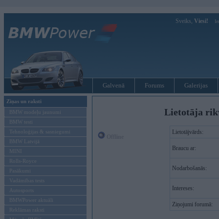
Sveiks,
Viesi!
Ie
Galvenā
Forums
Galerijas
Ziņas un raksti
Lietotāja ri
BMW modeļu jaunumi
BMW testi
Tehnoloģijas & sasniegumi
Lietotājvārds:
Offline
BMW Latvijā
Braucu ar:
MINI
Rolls-Royce
Nodarbošanās:
Pasākumi
Vadāmības tests
Intereses:
Autosports
BMWPower aktuāli
Ziņojumi forumā:
Reklāmas raksti