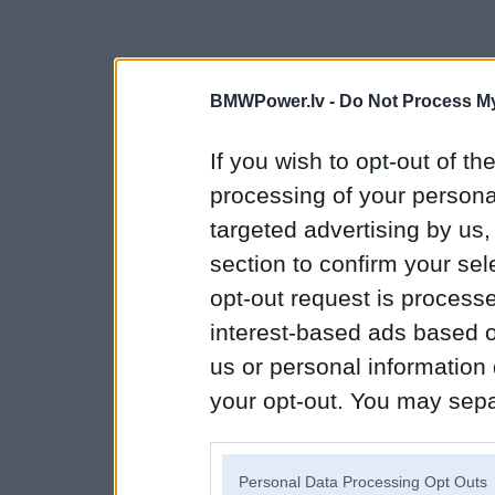
BMWPower.lv -
Do Not Process My
If you wish to opt-out of the
processing of your personal
targeted advertising by us
section to confirm your sel
opt-out request is proces
interest-based ads based o
us or personal information d
your opt-out. You may separ
disclosure of your personal
IAB’s list of downstream pa
Personal Data Processing Opt Outs