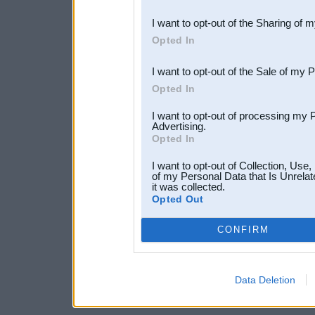
also be disclosed by us to 
I want to opt-out of the Sharing of 
Downstream Participants
th
Opted In
third parties.
I want to opt-out of the Sale of my 
Opted In
I want to opt-out of processing my 
Advertising.
Opted In
I want to opt-out of Collection, Use
of my Personal Data that Is Unrelat
it was collected.
Opted Out
CONFIRM
Data Deletion