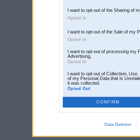
also be disclosed by us to 
I want to opt-out of the Sharing of 
Downstream Participants
th
Opted In
third parties.
I want to opt-out of the Sale of my 
Opted In
I want to opt-out of processing my 
Advertising.
Opted In
I want to opt-out of Collection, Use
of my Personal Data that Is Unrelat
it was collected.
Opted Out
CONFIRM
Data Deletion