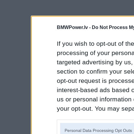
BMWPower.lv -
Do Not Process My
If you wish to opt-out of the
processing of your personal
targeted advertising by us
section to confirm your sel
opt-out request is proces
interest-based ads based o
us or personal information d
your opt-out. You may separ
disclosure of your personal
IAB’s list of downstream pa
Personal Data Processing Opt Outs