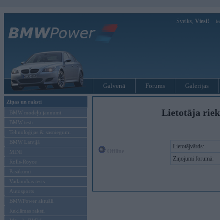
Sveiks,
Viesi!
Ie
Galvenā
Forums
Galerijas
Ziņas un raksti
Lietotāja riek
BMW modeļu jaunumi
BMW testi
Tehnoloģijas & sasniegumi
BMW Latvijā
Lietotājvārds:
Offline
MINI
Ziņojumi forumā:
Rolls-Royce
Pasākumi
Vadāmības tests
Autosports
BMWPower aktuāli
Reklāmas raksti