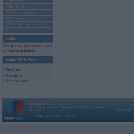
Mēneša BMW
Sērijveida tūnings
BMW pasaules jaunumi
BMW koncepti
BMW konkurentu jaunumi
Moto
Online
Pašreiz BMWPower skatās 99 viesi
un 0 reģistrēti lietotāji.
Ienākt BMWPower
• Pieslēgties
• Reģistrēties
• Aizmirsi paroli?
Vortāls BMWPower.lv darbojas
kopš 2002. gada 14. maija. Tas nav auto klubs un nav saistīts ar
Galvena
|
Fo
BMW AG.
Par BMWPower
|
Kontakti
|
Reklāma