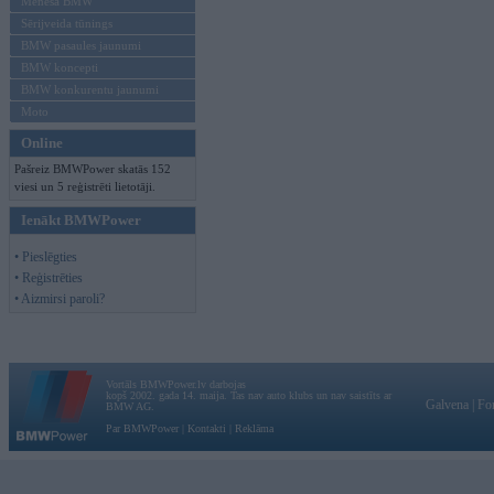
Mēneša BMW
Sērijveida tūnings
BMW pasaules jaunumi
BMW koncepti
BMW konkurentu jaunumi
Moto
Online
Pašreiz BMWPower skatās 152
viesi un 5 reģistrēti lietotāji.
Ienākt BMWPower
• Pieslēgties
• Reģistrēties
• Aizmirsi paroli?
Vortāls BMWPower.lv darbojas
kopš 2002. gada 14. maija. Tas nav auto klubs un nav saistīts ar
Galvena
|
Fo
BMW AG.
Par BMWPower
|
Kontakti
|
Reklāma