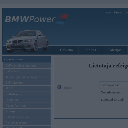
Sveiks,
Viesi!
Ie
Galvenā
Forums
Galerijas
Ziņas un raksti
Lietotāja refrig
BMW modeļu jaunumi
BMW testi
Tehnoloģijas & sasniegumi
BMW Latvijā
Lietotājvārds:
Offline
MINI
Nodarbošanās:
Rolls-Royce
Ziņojumi forumā:
Pasākumi
Vadāmības tests
Autosports
BMWPower aktuāli
Reklāmas raksti