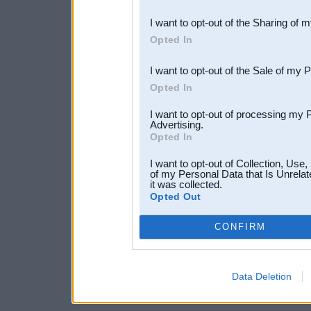
also be disclosed by us to 
I want to opt-out of the Sharing of 
Downstream Participants
th
Opted In
third parties.
I want to opt-out of the Sale of my 
Opted In
I want to opt-out of processing my 
Advertising.
Opted In
I want to opt-out of Collection, Use
of my Personal Data that Is Unrelat
it was collected.
Opted Out
CONFIRM
Data Deletion