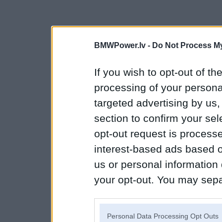
BMWPower.lv -
Do Not Process My
If you wish to opt-out of the
processing of your personal
targeted advertising by us
section to confirm your sel
opt-out request is proces
interest-based ads based o
us or personal information d
your opt-out. You may separ
disclosure of your personal
IAB’s list of downstream pa
Personal Data Processing Opt Outs