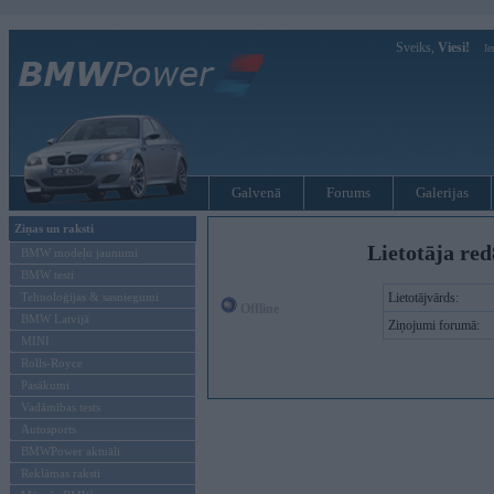
Sveiks,
Viesi!
Ie
Galvenā
Forums
Galerijas
Ziņas un raksti
Lietotāja red
BMW modeļu jaunumi
BMW testi
Tehnoloģijas & sasniegumi
Lietotājvārds:
Offline
BMW Latvijā
Ziņojumi forumā:
MINI
Rolls-Royce
Pasākumi
Vadāmības tests
Autosports
BMWPower aktuāli
Reklāmas raksti