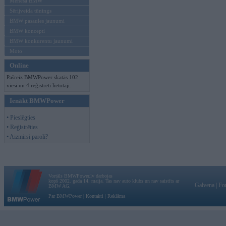
Mēneša BMW
Sērijveida tūnings
BMW pasaules jaunumi
BMW koncepti
BMW konkurentu jaunumi
Moto
Online
Pašreiz BMWPower skatās 102
viesi un 4 reģistrēti lietotāji.
Ienākt BMWPower
• Pieslēgties
• Reģistrēties
• Aizmirsi paroli?
Vortāls BMWPower.lv darbojas
kopš 2002. gada 14. maija. Tas nav auto klubs un nav saistīts ar
Galvena
|
Fo
BMW AG.
Par BMWPower
|
Kontakti
|
Reklāma