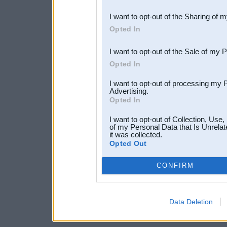
also be disclosed by us to 
I want to opt-out of the Sharing of 
Downstream Participants
th
Opted In
third parties.
I want to opt-out of the Sale of my 
Opted In
I want to opt-out of processing my 
Advertising.
Opted In
I want to opt-out of Collection, Use
of my Personal Data that Is Unrelat
it was collected.
Opted Out
CONFIRM
Data Deletion