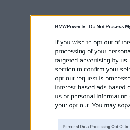
BMWPower.lv -
Do Not Process My
If you wish to opt-out of the
processing of your personal
targeted advertising by us
section to confirm your sel
opt-out request is proces
interest-based ads based o
us or personal information d
your opt-out. You may separ
disclosure of your personal
IAB’s list of downstream pa
Personal Data Processing Opt Outs