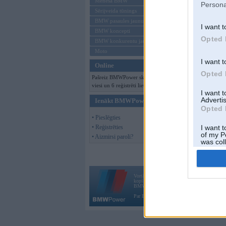
Mēneša BMW
Persona
Sērijveida tūnings
BMW pasaules jaunumi
I want t
BMW koncepti
Opted 
BMW konkurentu jaunumi
Moto
I want t
Online
Opted 
Pašreiz BMWPower skatās 170
viesi un 6 reģistrēti lietotāji.
I want 
Advertis
Ienākt BMWPower
Opted 
• Pieslēgties
• Reģistrēties
I want t
of my P
• Aizmirsi paroli?
was col
Opted 
Vortāls BMWPower.lv darbojas
kopš 2002. gada 14. maija. Tas nav auto klubs
BMW AG.
Par BMWPower
|
Kontakti
|
Reklāma