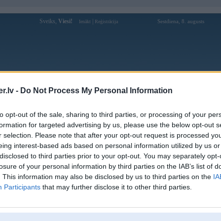
Sveiks,
Viesi!
|
Sestdiena, 8. augusts
Ienākt
Reģistrācija
Forums
Galerijas
Reģistrācija
Lietotāji
Meklētājs
.lv -
Do Not Process My Personal Information
Lietotāja rc88appp profils
to opt-out of the sale, sharing to third parties, or processing of your per
formation for targeted advertising by us, please use the below opt-out s
Pēdējo reizi manīts: 13. Jul 2025, 15:26
r selection. Please note that after your opt-out request is processed y
eing interest-based ads based on personal information utilized by us or
Lietotājvārds:
rc88appp
disclosed to third parties prior to your opt-out. You may separately opt-
Ziņojumi forumā:
0
losure of your personal information by third parties on the IAB’s list of
Pēdējie ziņojumi forumā
[
]
. This information may also be disclosed by us to third parties on the
IA
Participants
that may further disclose it to other third parties.