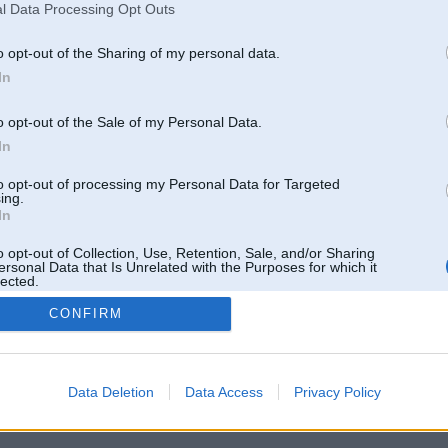
l Data Processing Opt Outs
o opt-out of the Sharing of my personal data.
In
o opt-out of the Sale of my Personal Data.
In
to opt-out of processing my Personal Data for Targeted
ing.
In
o opt-out of Collection, Use, Retention, Sale, and/or Sharing
ersonal Data that Is Unrelated with the Purposes for which it
lected.
Out
CONFIRM
 un nav saistīts ar
Galvena
|
Forums
|
Galerijas
|
Reģistrācija
|
Lietotaāji
|
Meklētājs
|
Reklā
Data Deletion
Data Access
Privacy Policy