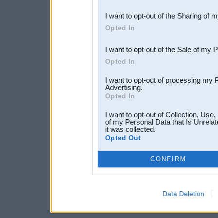
also be disclosed by us to 
I want to opt-out of the Sharing of 
Downstream Participants
th
Opted In
third parties.
I want to opt-out of the Sale of my 
Opted In
I want to opt-out of processing my 
Advertising.
Opted In
I want to opt-out of Collection, Use
of my Personal Data that Is Unrelat
it was collected.
Opted Out
CONFIRM
Data Deletion