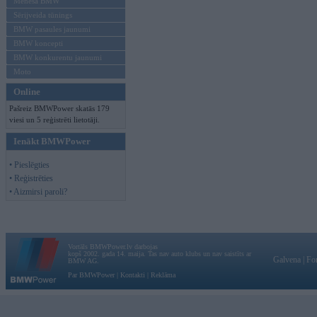
Mēneša BMW
Sērijveida tūnings
BMW pasaules jaunumi
BMW koncepti
BMW konkurentu jaunumi
Moto
Online
Pašreiz BMWPower skatās 179
viesi un 5 reģistrēti lietotāji.
Ienākt BMWPower
• Pieslēgties
• Reģistrēties
• Aizmirsi paroli?
Vortāls BMWPower.lv darbojas
kopš 2002. gada 14. maija. Tas nav auto klubs un nav saistīts ar
Galvena
|
Fo
BMW AG.
Par BMWPower
|
Kontakti
|
Reklāma