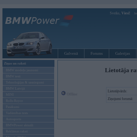
Sveiks,
Viesi!
Ie
Galvenā
Forums
Galerijas
Ziņas un raksti
Lietotāja ra
BMW modeļu jaunumi
BMW testi
Tehnoloģijas & sasniegumi
BMW Latvijā
Lietotājvārds:
Offline
MINI
Ziņojumi forumā:
Rolls-Royce
Pasākumi
Vadāmības tests
Autosports
BMWPower aktuāli
Reklāmas raksti