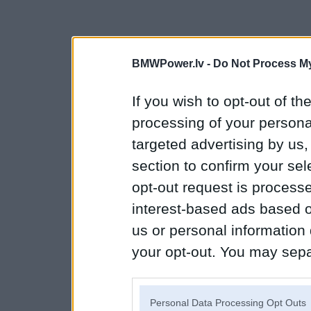
BMWPower.lv -
Do Not Process My
If you wish to opt-out of the
processing of your personal
targeted advertising by us
section to confirm your sel
opt-out request is proces
interest-based ads based o
us or personal information d
your opt-out. You may separ
disclosure of your personal
IAB’s list of downstream pa
Personal Data Processing Opt Outs