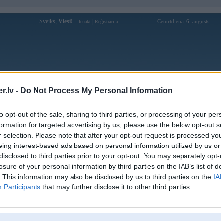
Sveiks,
Viesi!
|
Ceturtdiena, 6. augusts
Ienākt
Reģistrācija
Forums
Galerijas
Reģistrācija
Lietotāji
Meklētājs
.lv -
Do Not Process My Personal Information
Lietotāja ralfsjanis profils
to opt-out of the sale, sharing to third parties, or processing of your per
formation for targeted advertising by us, please use the below opt-out s
Pēdējo reizi manīts: 13. Sep 2019, 22:46
r selection. Please note that after your opt-out request is processed y
eing interest-based ads based on personal information utilized by us or
Lietotājvārds:
ralfsjanis
disclosed to third parties prior to your opt-out. You may separately opt-
Braucu ar:
e39 525 tds
losure of your personal information by third parties on the IAB’s list of
Ziņojumi forumā:
16
. This information may also be disclosed by us to third parties on the
IA
Participants
that may further disclose it to other third parties.
Pēdējie ziņojumi forumā
[
]