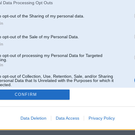
l Data Processing Opt Outs
o opt-out of the Sharing of my personal data.
In
o opt-out of the Sale of my Personal Data.
In
to opt-out of processing my Personal Data for Targeted
ing.
In
o opt-out of Collection, Use, Retention, Sale, and/or Sharing
ersonal Data that Is Unrelated with the Purposes for which it
lected.
Out
CONFIRM
 un nav saistīts ar
Galvena
|
Forums
|
Galerijas
|
Reģistrācija
|
Lietotaāji
|
Meklētājs
|
Reklā
Data Deletion
Data Access
Privacy Policy