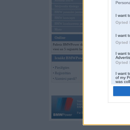
Mēneša BMW
Persona
Sērijveida tūnings
BMW pasaules jaunumi
I want t
BMW koncepti
Opted 
BMW konkurentu jaunumi
Moto
I want t
Online
Opted 
Pašreiz BMWPower skatās 135
viesi un 5 reģistrēti lietotāji.
I want 
Advertis
Ienākt BMWPower
Opted 
• Pieslēgties
• Reģistrēties
I want t
of my P
• Aizmirsi paroli?
was col
Opted 
Vortāls BMWPower.lv darbojas
kopš 2002. gada 14. maija. Tas nav auto klubs
BMW AG.
Par BMWPower
|
Kontakti
|
Reklāma