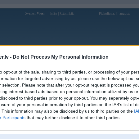
Sveiks,
Viesi!
|
Piektdiena, 7. augusts
Ienākt
Reģistrācija
Forums
Galerijas
Reģistrācija
Lietotāji
Meklētājs
.lv -
Do Not Process My Personal Information
Lietotāja raimitis profils
to opt-out of the sale, sharing to third parties, or processing of your per
formation for targeted advertising by us, please use the below opt-out s
Lietotājvārds:
raimitis
r selection. Please note that after your opt-out request is processed y
eing interest-based ads based on personal information utilized by us or
Braucu ar:
89/BMW530i
disclosed to third parties prior to your opt-out. You may separately opt-
Nodarbošanās:
mebelu galdnieks
losure of your personal information by third parties on the IAB’s list of
Intereses:
auto tjunings
. This information may also be disclosed by us to third parties on the
IA
Ziņojumi forumā:
1
Participants
that may further disclose it to other third parties.
Pēdējie ziņojumi forumā
[
]