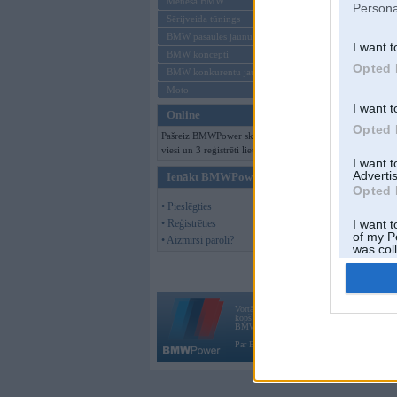
Mēneša BMW
Persona
Sērijveida tūnings
BMW pasaules jaunumi
I want t
BMW koncepti
Opted 
BMW konkurentu jaunumi
Moto
I want t
Online
Opted 
Pašreiz BMWPower skatās 339
viesi un 3 reģistrēti lietotāji.
I want 
Advertis
Ienākt BMWPower
Opted 
• Pieslēgties
• Reģistrēties
I want t
of my P
• Aizmirsi paroli?
was col
Opted 
Vortāls BMWPower.lv darbojas
kopš 2002. gada 14. maija. Tas nav auto klubs
BMW AG.
Par BMWPower
|
Kontakti
|
Reklāma