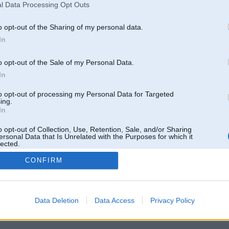
l Data Processing Opt Outs
o opt-out of the Sharing of my personal data.
In
o opt-out of the Sale of my Personal Data.
In
to opt-out of processing my Personal Data for Targeted
ing.
In
o opt-out of Collection, Use, Retention, Sale, and/or Sharing
ersonal Data that Is Unrelated with the Purposes for which it
lected.
Out
CONFIRM
 un nav saistīts ar
Galvena
|
Forums
|
Galerijas
|
Reģistrācija
|
Lietotaāji
|
Meklētājs
|
Reklā
Data Deletion
Data Access
Privacy Policy