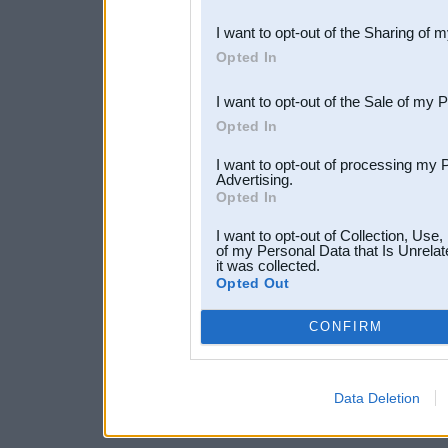
also be disclosed by us to 
I want to opt-out of the Sharing of 
Downstream Participants
th
Opted In
third parties.
I want to opt-out of the Sale of my 
Opted In
I want to opt-out of processing my 
Advertising.
Opted In
I want to opt-out of Collection, Use
of my Personal Data that Is Unrelat
it was collected.
Opted Out
CONFIRM
Data Deletion