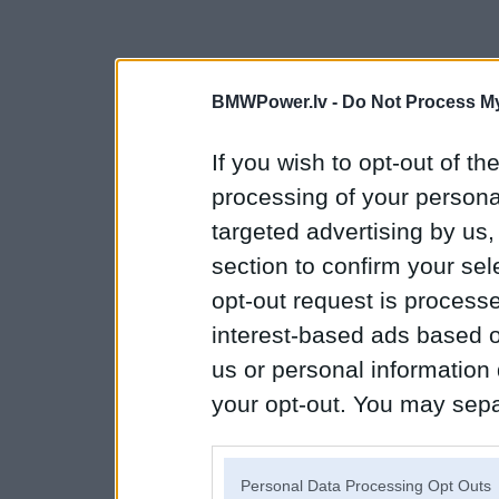
BMWPower.lv -
Do Not Process My
If you wish to opt-out of the
processing of your personal
targeted advertising by us
section to confirm your sel
opt-out request is proces
interest-based ads based o
us or personal information d
your opt-out. You may separ
disclosure of your personal
IAB’s list of downstream pa
Personal Data Processing Opt Outs