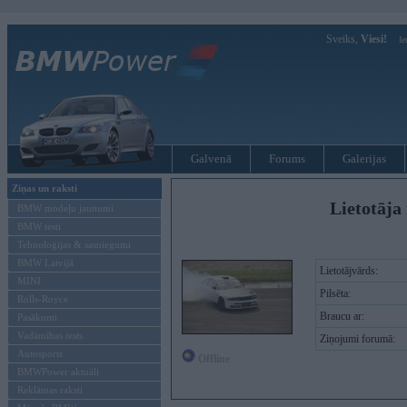
Sveiks,
Viesi!
Ie
Galvenā
Forums
Galerijas
Ziņas un raksti
Lietotāja 
BMW modeļu jaunumi
BMW testi
Tehnoloģijas & sasniegumi
BMW Latvijā
Lietotājvārds:
MINI
Pilsēta:
Rolls-Royce
Braucu ar:
Pasākumi
Vadāmības tests
Ziņojumi forumā:
Autosports
Offline
BMWPower aktuāli
Reklāmas raksti