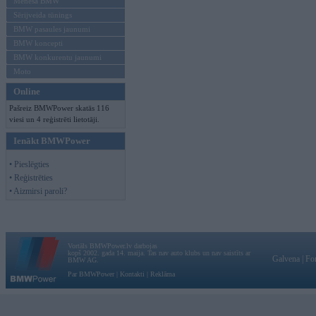
Mēneša BMW
Sērijveida tūnings
BMW pasaules jaunumi
BMW koncepti
BMW konkurentu jaunumi
Moto
Online
Pašreiz BMWPower skatās 116
viesi un 4 reģistrēti lietotāji.
Ienākt BMWPower
• Pieslēgties
• Reģistrēties
• Aizmirsi paroli?
Vortāls BMWPower.lv darbojas
kopš 2002. gada 14. maija. Tas nav auto klubs un nav saistīts ar
Galvena
|
Fo
BMW AG.
Par BMWPower
|
Kontakti
|
Reklāma