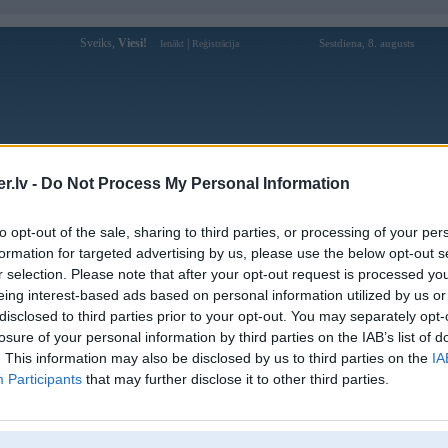
Sveiks,
Viesi!
|
Sestdiena, 8. augusts
Ienākt
Reģistrācija
Forums
Galerijas
Reģistrācija
Lietotāji
Meklētājs
.lv -
Do Not Process My Personal Information
Lietotāja raderukcom profils
to opt-out of the sale, sharing to third parties, or processing of your per
formation for targeted advertising by us, please use the below opt-out s
Lietotājvārds:
raderukcom
r selection. Please note that after your opt-out request is processed y
eing interest-based ads based on personal information utilized by us or
TV888 - Platform Olahraga Digital &
Nodarbošanās:
Game Aman
disclosed to third parties prior to your opt-out. You may separately opt-
Ziņojumi forumā:
0
losure of your personal information by third parties on the IAB’s list of
. This information may also be disclosed by us to third parties on the
IA
Pēdējie ziņojumi forumā
[
]
Participants
that may further disclose it to other third parties.