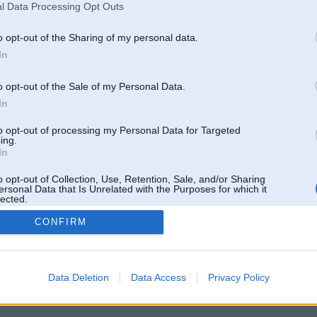
l Data Processing Opt Outs
o opt-out of the Sharing of my personal data.
In
o opt-out of the Sale of my Personal Data.
In
to opt-out of processing my Personal Data for Targeted
ing.
In
o opt-out of Collection, Use, Retention, Sale, and/or Sharing
ersonal Data that Is Unrelated with the Purposes for which it
lected.
Out
CONFIRM
 un nav saistīts ar
Galvena
|
Forums
|
Galerijas
|
Reģistrācija
|
Lietotaāji
|
Meklētājs
|
Reklā
Data Deletion
Data Access
Privacy Policy