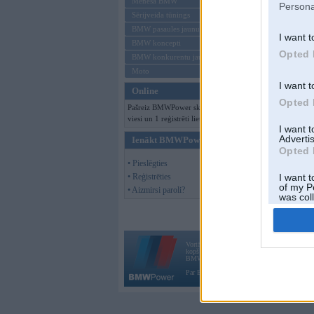
Mēneša BMW
Persona
Sērijveida tūnings
BMW pasaules jaunumi
I want t
BMW koncepti
Opted 
BMW konkurentu jaunumi
Moto
I want t
Online
Opted 
Pašreiz BMWPower skatās 156
viesi un 1 reģistrēti lietotāji.
I want 
Advertis
Ienākt BMWPower
Opted 
• Pieslēgties
• Reģistrēties
I want t
of my P
• Aizmirsi paroli?
was col
Opted 
Vortāls BMWPower.lv darbojas
kopš 2002. gada 14. maija. Tas nav auto klubs
BMW AG.
Par BMWPower
|
Kontakti
|
Reklāma