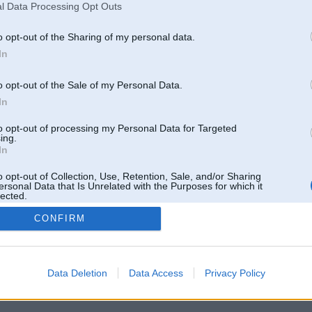
l Data Processing Opt Outs
o opt-out of the Sharing of my personal data.
In
o opt-out of the Sale of my Personal Data.
In
to opt-out of processing my Personal Data for Targeted
ing.
In
o opt-out of Collection, Use, Retention, Sale, and/or Sharing
ersonal Data that Is Unrelated with the Purposes for which it
lected.
Out
CONFIRM
 un nav saistīts ar
Galvena
|
Forums
|
Galerijas
|
Reģistrācija
|
Lietotaāji
|
Meklētājs
|
Reklā
Data Deletion
Data Access
Privacy Policy