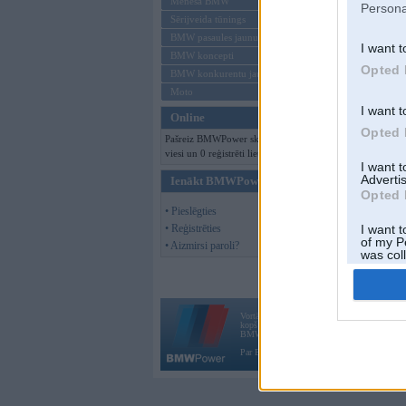
Mēneša BMW
Persona
Sērijveida tūnings
Offline
BMW pasaules jaunumi
I want t
BMW koncepti
Opted 
BMW konkurentu jaunumi
Moto
I want t
Online
Opted 
Pašreiz BMWPower skatās 127
viesi un 0 reģistrēti lietotāji.
I want 
Advertis
Ienākt BMWPower
Opted 
• Pieslēgties
• Reģistrēties
I want t
of my P
• Aizmirsi paroli?
was col
Opted 
Vortāls BMWPower.lv darbojas
kopš 2002. gada 14. maija. Tas nav auto klubs
BMW AG.
Par BMWPower
|
Kontakti
|
Reklāma