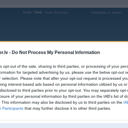
Sveiks,
Viesi!
|
Ceturtdiena, 6. augusts
Ienākt
Reģistrācija
Forums
Galerijas
Reģistrācija
Lietotāji
Meklētājs
.lv -
Do Not Process My Personal Information
Lietotāja racer83 profils
to opt-out of the sale, sharing to third parties, or processing of your per
formation for targeted advertising by us, please use the below opt-out s
Pēdējo reizi manīts: 21. Jan 2026, 12:42
r selection. Please note that after your opt-out request is processed y
eing interest-based ads based on personal information utilized by us or
Lietotājvārds:
racer83
disclosed to third parties prior to your opt-out. You may separately opt-
Braucu ar:
mello
losure of your personal information by third parties on the IAB’s list of
Ziņojumi forumā:
203
. This information may also be disclosed by us to third parties on the
IA
Participants
that may further disclose it to other third parties.
Pēdējie ziņojumi forumā
[
]