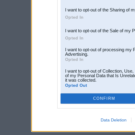
also be disclosed by us to 
I want to opt-out of the Sharing of 
Downstream Participants
th
Opted In
third parties.
I want to opt-out of the Sale of my 
Opted In
I want to opt-out of processing my 
Advertising.
Opted In
I want to opt-out of Collection, Use
of my Personal Data that Is Unrelat
it was collected.
Opted Out
CONFIRM
Data Deletion