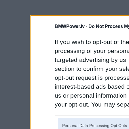
BMWPower.lv -
Do Not Process My
If you wish to opt-out of the
processing of your personal
targeted advertising by us
section to confirm your sel
opt-out request is proces
interest-based ads based o
us or personal information d
your opt-out. You may separ
disclosure of your personal
IAB’s list of downstream pa
Personal Data Processing Opt Outs