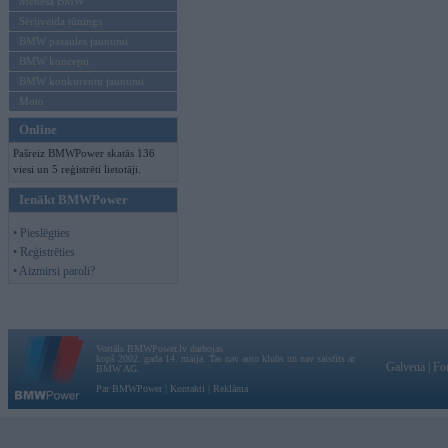
Mēneša BMW
Sērijveida tūnings
BMW pasaules jaunumi
BMW koncepti
BMW konkurentu jaunumi
Moto
Online
Pašreiz BMWPower skatās 136
viesi un 5 reģistrēti lietotāji.
Ienākt BMWPower
• Pieslēgties
• Reģistrēties
• Aizmirsi paroli?
Vortāls BMWPower.lv darbojas
kopš 2002. gada 14. maija. Tas nav auto klubs un nav saistīts ar
Galvena
|
Fo
BMW AG.
Par BMWPower
|
Kontakti
|
Reklāma