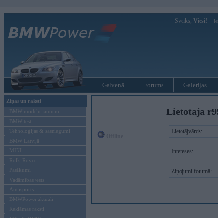
Sveiks,
Viesi!
Ie
Galvenā
Forums
Galerijas
Ziņas un raksti
Lietotāja r
BMW modeļu jaunumi
BMW testi
Tehnoloģijas & sasniegumi
Lietotājvārds:
Offline
BMW Latvijā
MINI
Intereses:
Rolls-Royce
Pasākumi
Ziņojumi forumā:
Vadāmības tests
Autosports
BMWPower aktuāli
Reklāmas raksti