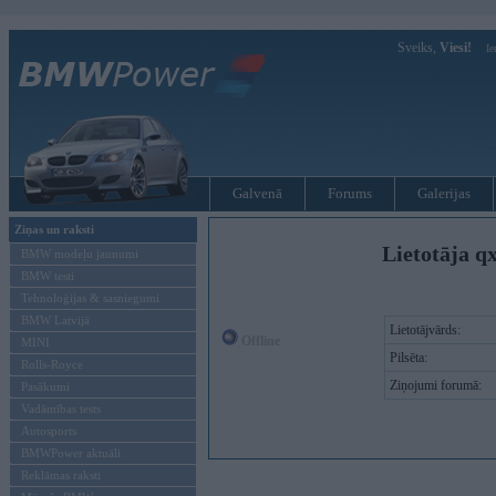
Sveiks,
Viesi!
Ie
Galvenā
Forums
Galerijas
Ziņas un raksti
Lietotāja q
BMW modeļu jaunumi
BMW testi
Tehnoloģijas & sasniegumi
BMW Latvijā
Lietotājvārds:
Offline
MINI
Pilsēta:
Rolls-Royce
Ziņojumi forumā:
Pasākumi
Vadāmības tests
Autosports
BMWPower aktuāli
Reklāmas raksti