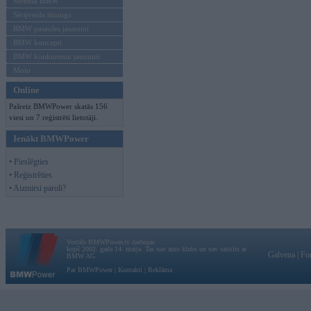
Mēneša BMW
Sērijveida tūnings
BMW pasaules jaunumi
BMW koncepti
BMW konkurentu jaunumi
Moto
Online
Pašreiz BMWPower skatās 156
viesi un 7 reģistrēti lietotāji.
Ienākt BMWPower
• Pieslēgties
• Reģistrēties
• Aizmirsi paroli?
Vortāls BMWPower.lv darbojas
kopš 2002. gada 14. maija. Tas nav auto klubs un nav saistīts ar
Galvena
|
Fo
BMW AG.
Par BMWPower
|
Kontakti
|
Reklāma