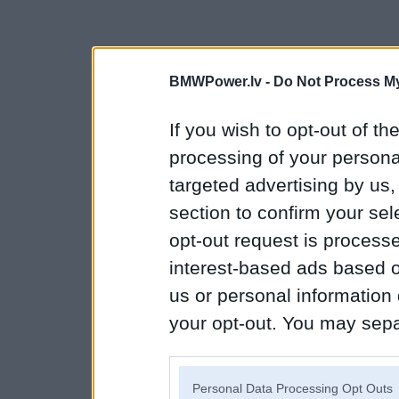
BMWPower.lv -
Do Not Process My
If you wish to opt-out of the
processing of your personal
targeted advertising by us
section to confirm your sel
opt-out request is proces
interest-based ads based o
us or personal information d
your opt-out. You may separ
disclosure of your personal
IAB’s list of downstream pa
Personal Data Processing Opt Outs