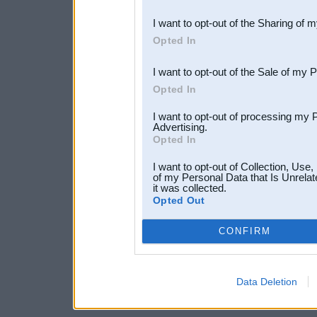
also be disclosed by us to 
I want to opt-out of the Sharing of 
Downstream Participants
th
Opted In
third parties.
I want to opt-out of the Sale of my 
Opted In
I want to opt-out of processing my 
Advertising.
Opted In
I want to opt-out of Collection, Use
of my Personal Data that Is Unrelat
it was collected.
Opted Out
CONFIRM
Data Deletion