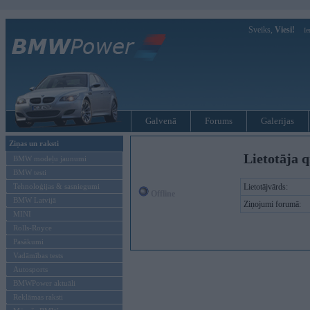
Sveiks,
Viesi!
Ie
Galvenā
Forums
Galerijas
Ziņas un raksti
Lietotāja q
BMW modeļu jaunumi
BMW testi
Tehnoloģijas & sasniegumi
Lietotājvārds:
Offline
BMW Latvijā
Ziņojumi forumā:
MINI
Rolls-Royce
Pasākumi
Vadāmības tests
Autosports
BMWPower aktuāli
Reklāmas raksti