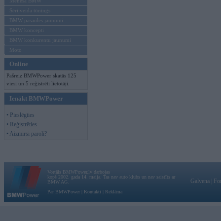
Mēneša BMW
Sērijveida tūnings
BMW pasaules jaunumi
BMW koncepti
BMW konkurentu jaunumi
Moto
Online
Pašreiz BMWPower skatās 125
viesi un 5 reģistrēti lietotāji.
Ienākt BMWPower
• Pieslēgties
• Reģistrēties
• Aizmirsi paroli?
Vortāls BMWPower.lv darbojas
kopš 2002. gada 14. maija. Tas nav auto klubs un nav saistīts ar
Galvena
|
Fo
BMW AG.
Par BMWPower
|
Kontakti
|
Reklāma