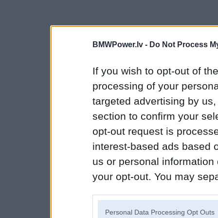
BMWPower.lv -
Do Not Process My
If you wish to opt-out of the
processing of your personal
targeted advertising by us
section to confirm your sel
opt-out request is proces
interest-based ads based o
us or personal information d
your opt-out. You may separ
disclosure of your personal
IAB’s list of downstream pa
Personal Data Processing Opt Outs