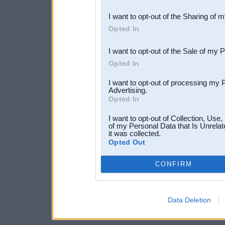
also be disclosed by us to 
I want to opt-out of the Sharing of 
Downstream Participants
th
Opted In
third parties.
I want to opt-out of the Sale of my 
Opted In
I want to opt-out of processing my 
Advertising.
Opted In
I want to opt-out of Collection, Use
of my Personal Data that Is Unrelat
it was collected.
Opted Out
CONFIRM
Data Deletion