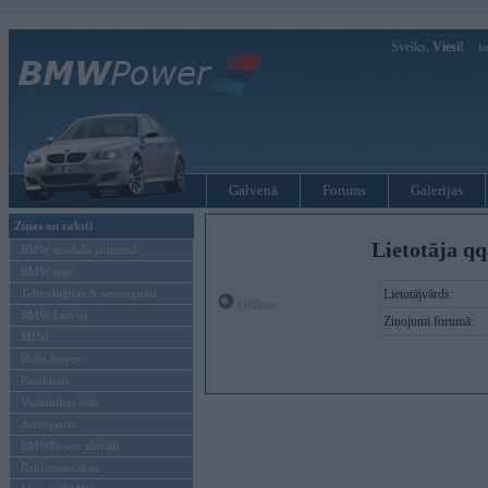
Sveiks,
Viesi!
Ie
Galvenā
Forums
Galerijas
Ziņas un raksti
Lietotāja qq
BMW modeļu jaunumi
BMW testi
Tehnoloģijas & sasniegumi
Lietotājvārds:
Offline
BMW Latvijā
Ziņojumi forumā:
MINI
Rolls-Royce
Pasākumi
Vadāmības tests
Autosports
BMWPower aktuāli
Reklāmas raksti