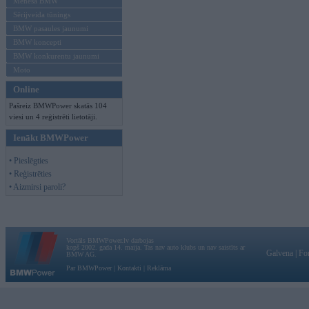
Mēneša BMW
Sērijveida tūnings
BMW pasaules jaunumi
BMW koncepti
BMW konkurentu jaunumi
Moto
Online
Pašreiz BMWPower skatās 104
viesi un 4 reģistrēti lietotāji.
Ienākt BMWPower
• Pieslēgties
• Reģistrēties
• Aizmirsi paroli?
Vortāls BMWPower.lv darbojas
kopš 2002. gada 14. maija. Tas nav auto klubs un nav saistīts ar
Galvena
|
Fo
BMW AG.
Par BMWPower
|
Kontakti
|
Reklāma