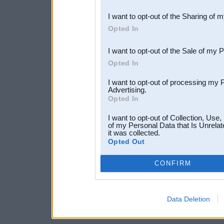
also be disclosed by us to 
I want to opt-out of the Sharing of 
Downstream Participants
th
Opted In
third parties.
I want to opt-out of the Sale of my 
Opted In
I want to opt-out of processing my 
Advertising.
Opted In
I want to opt-out of Collection, Use
of my Personal Data that Is Unrelat
it was collected.
Opted Out
CONFIRM
Data Deletion