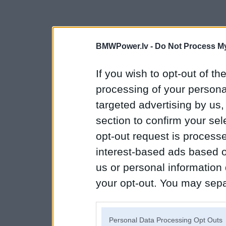
BMWPower.lv -
Do Not Process My
If you wish to opt-out of the
processing of your personal
targeted advertising by us
section to confirm your sel
opt-out request is proces
interest-based ads based o
us or personal information d
your opt-out. You may separ
disclosure of your personal
IAB’s list of downstream pa
Personal Data Processing Opt Outs