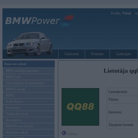
Sveiks,
Viesi!
Ie
Galvenā
Forums
Galerijas
Ziņas un raksti
Lietotāja qq
BMW modeļu jaunumi
BMW testi
Tehnoloģijas & sasniegumi
BMW Latvijā
Lietotājvārds:
MINI
Pilsēta:
Rolls-Royce
Pasākumi
Intereses:
Vadāmības tests
Autosports
Ziņojumi forumā:
BMWPower aktuāli
Reklāmas raksti
Offline