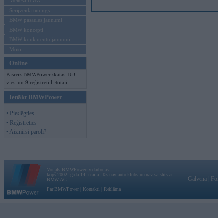
Mēneša BMW
Sērijveida tūnings
BMW pasaules jaunumi
BMW koncepti
BMW konkurentu jaunumi
Moto
Online
Pašreiz BMWPower skatās 160
viesi un 9 reģistrēti lietotāji.
Ienākt BMWPower
• Pieslēgties
• Reģistrēties
• Aizmirsi paroli?
Vortāls BMWPower.lv darbojas
kopš 2002. gada 14. maija. Tas nav auto klubs un nav saistīts ar
Galvena
|
Fo
BMW AG.
Par BMWPower
|
Kontakti
|
Reklāma