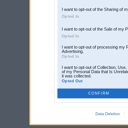
also be disclosed by us to 
I want to opt-out of the Sharing of 
Downstream Participants
th
Opted In
third parties.
I want to opt-out of the Sale of my 
Opted In
I want to opt-out of processing my 
Advertising.
Opted In
I want to opt-out of Collection, Use
of my Personal Data that Is Unrelat
it was collected.
Opted Out
CONFIRM
Data Deletion