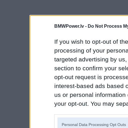
BMWPower.lv -
Do Not Process My
If you wish to opt-out of the
processing of your personal
targeted advertising by us
section to confirm your sel
opt-out request is proces
interest-based ads based o
us or personal information d
your opt-out. You may separ
disclosure of your personal
IAB’s list of downstream pa
Personal Data Processing Opt Outs