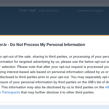
Sveiks,
Viesi!
|
Ceturtdiena, 6. augusts
Ienākt
Reģistrācija
Forums
Galerijas
Reģistrācija
Lietotāji
Meklētājs
.lv -
Do Not Process My Personal Information
Lietotāja qq88hdcom profils
to opt-out of the sale, sharing to third parties, or processing of your per
formation for targeted advertising by us, please use the below opt-out s
Pēdējo reizi manīts: 02. Apr 2026, 11:38
r selection. Please note that after your opt-out request is processed y
eing interest-based ads based on personal information utilized by us or
Lietotājvārds:
qq88hdcom
disclosed to third parties prior to your opt-out. You may separately opt-
Ziņojumi forumā:
0
losure of your personal information by third parties on the IAB’s list of
Pēdējie ziņojumi forumā
[
]
. This information may also be disclosed by us to third parties on the
IA
Participants
that may further disclose it to other third parties.