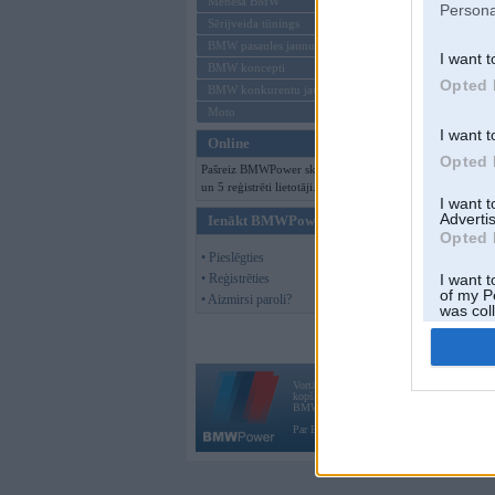
Mēneša BMW
Persona
Sērijveida tūnings
BMW pasaules jaunumi
I want t
BMW koncepti
Opted 
BMW konkurentu jaunumi
Moto
I want t
Online
Opted 
Pašreiz BMWPower skatās 98 viesi
un 5 reģistrēti lietotāji.
I want 
Advertis
Ienākt BMWPower
Opted 
• Pieslēgties
• Reģistrēties
I want t
of my P
• Aizmirsi paroli?
was col
Opted 
Vortāls BMWPower.lv darbojas
kopš 2002. gada 14. maija. Tas nav auto klubs
BMW AG.
Par BMWPower
|
Kontakti
|
Reklāma