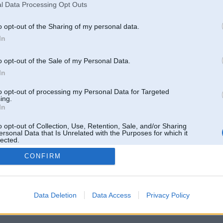
l Data Processing Opt Outs
o opt-out of the Sharing of my personal data.
In
o opt-out of the Sale of my Personal Data.
In
to opt-out of processing my Personal Data for Targeted
ing.
In
o opt-out of Collection, Use, Retention, Sale, and/or Sharing
ersonal Data that Is Unrelated with the Purposes for which it
lected.
Out
CONFIRM
 un nav saistīts ar
Galvena
|
Forums
|
Galerijas
|
Reģistrācija
|
Lietotaāji
|
Meklētājs
|
Reklā
Data Deletion
Data Access
Privacy Policy