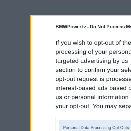
BMWPower.lv -
Do Not Process My
If you wish to opt-out of the
processing of your personal
targeted advertising by us
section to confirm your sel
opt-out request is proces
interest-based ads based o
us or personal information d
your opt-out. You may separ
disclosure of your personal
IAB’s list of downstream pa
Personal Data Processing Opt Outs