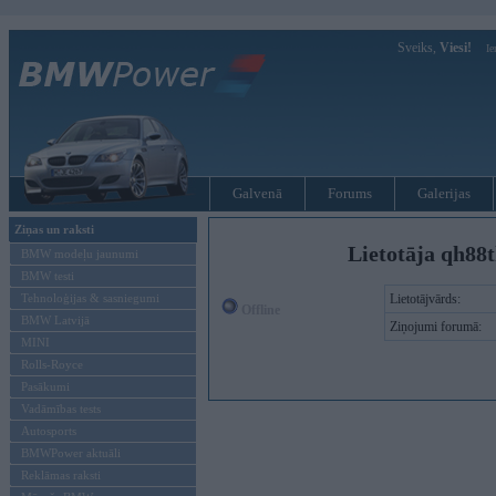
Sveiks,
Viesi!
Ie
Galvenā
Forums
Galerijas
Ziņas un raksti
Lietotāja qh88
BMW modeļu jaunumi
BMW testi
Tehnoloģijas & sasniegumi
Lietotājvārds:
Offline
BMW Latvijā
Ziņojumi forumā:
MINI
Rolls-Royce
Pasākumi
Vadāmības tests
Autosports
BMWPower aktuāli
Reklāmas raksti