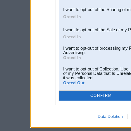
also be disclosed by us to 
I want to opt-out of the Sharing of 
Downstream Participants
th
Opted In
third parties.
I want to opt-out of the Sale of my 
Opted In
I want to opt-out of processing my 
Advertising.
Opted In
I want to opt-out of Collection, Use
of my Personal Data that Is Unrelat
it was collected.
Opted Out
CONFIRM
Data Deletion