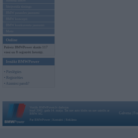
Mēneša BMW
Sērijveida tūnings
BMW pasaules jaunumi
BMW koncepti
BMW konkurentu jaunumi
Moto
Online
Pašreiz BMWPower skatās 117
viesi un 8 reģistrēti lietotāji.
Ienākt BMWPower
• Pieslēgties
• Reģistrēties
• Aizmirsi paroli?
Vortāls BMWPower.lv darbojas
kopš 2002. gada 14. maija. Tas nav auto klubs un nav saistīts ar
Galvena
|
Fo
BMW AG.
Par BMWPower
|
Kontakti
|
Reklāma