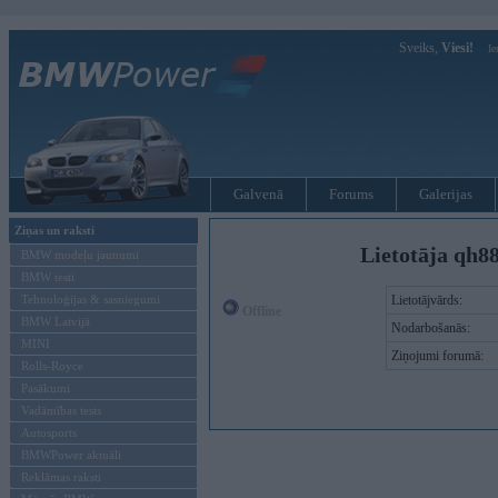
Sveiks,
Viesi!
Ie
Galvenā
Forums
Galerijas
Ziņas un raksti
Lietotāja qh88
BMW modeļu jaunumi
BMW testi
Tehnoloģijas & sasniegumi
Lietotājvārds:
Offline
BMW Latvijā
Nodarbošanās:
MINI
Ziņojumi forumā:
Rolls-Royce
Pasākumi
Vadāmības tests
Autosports
BMWPower aktuāli
Reklāmas raksti