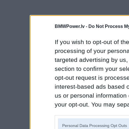
BMWPower.lv -
Do Not Process My
If you wish to opt-out of the
processing of your personal
targeted advertising by us
section to confirm your sel
opt-out request is proces
interest-based ads based o
us or personal information d
your opt-out. You may separ
disclosure of your personal
IAB’s list of downstream pa
Personal Data Processing Opt Outs