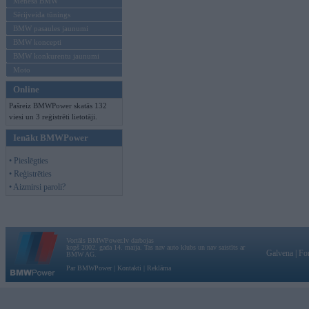
Mēneša BMW
Sērijveida tūnings
BMW pasaules jaunumi
BMW koncepti
BMW konkurentu jaunumi
Moto
Online
Pašreiz BMWPower skatās 132
viesi un 3 reģistrēti lietotāji.
Ienākt BMWPower
• Pieslēgties
• Reģistrēties
• Aizmirsi paroli?
Vortāls BMWPower.lv darbojas
kopš 2002. gada 14. maija. Tas nav auto klubs un nav saistīts ar
Galvena
|
Fo
BMW AG.
Par BMWPower
|
Kontakti
|
Reklāma