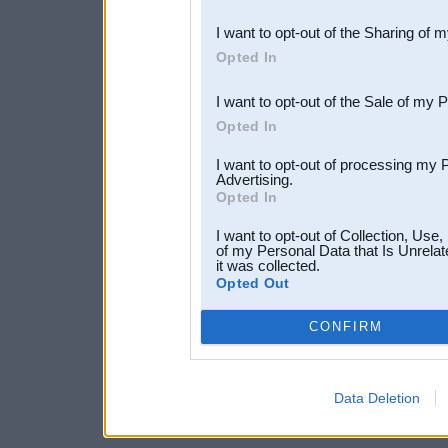
also be disclosed by us to 
I want to opt-out of the Sharing of 
Downstream Participants
th
Opted In
third parties.
I want to opt-out of the Sale of my 
Opted In
I want to opt-out of processing my 
Advertising.
Opted In
I want to opt-out of Collection, Use
of my Personal Data that Is Unrelat
it was collected.
Opted Out
CONFIRM
Data Deletion