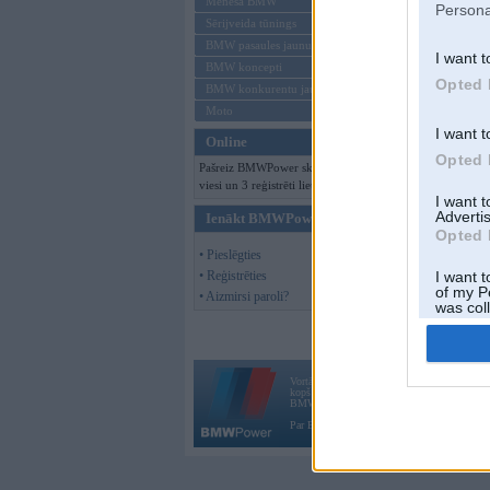
Mēneša BMW
Persona
Sērijveida tūnings
BMW pasaules jaunumi
I want t
BMW koncepti
Opted 
BMW konkurentu jaunumi
Moto
I want t
Online
Opted 
Pašreiz BMWPower skatās 175
viesi un 3 reģistrēti lietotāji.
I want 
Advertis
Ienākt BMWPower
Opted 
• Pieslēgties
• Reģistrēties
I want t
of my P
• Aizmirsi paroli?
was col
Opted 
Vortāls BMWPower.lv darbojas
kopš 2002. gada 14. maija. Tas nav auto klubs
BMW AG.
Par BMWPower
|
Kontakti
|
Reklāma