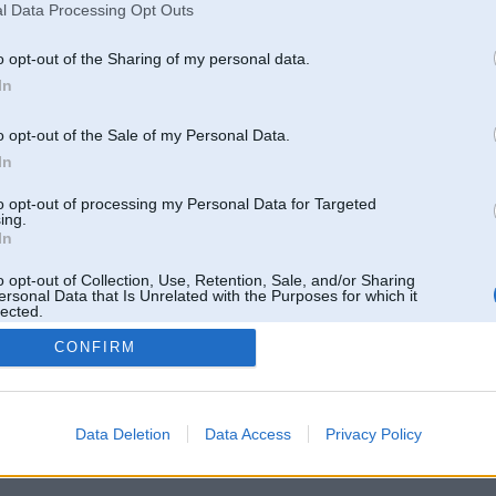
l Data Processing Opt Outs
o opt-out of the Sharing of my personal data.
In
o opt-out of the Sale of my Personal Data.
In
to opt-out of processing my Personal Data for Targeted
ing.
In
o opt-out of Collection, Use, Retention, Sale, and/or Sharing
ersonal Data that Is Unrelated with the Purposes for which it
lected.
Out
CONFIRM
 un nav saistīts ar
Galvena
|
Forums
|
Galerijas
|
Reģistrācija
|
Lietotaāji
|
Meklētājs
|
Reklā
Data Deletion
Data Access
Privacy Policy