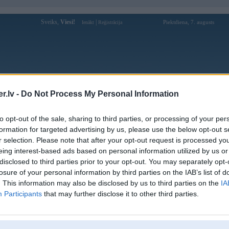
Sveiks,
Viesi!
|
Piektdiena, 7. augusts
Ienākt
Reģistrācija
Forums
Galerijas
Reģistrācija
Lietotāji
Meklētājs
.lv -
Do Not Process My Personal Information
Lietotāja purvanortheern profils
to opt-out of the sale, sharing to third parties, or processing of your per
formation for targeted advertising by us, please use the below opt-out s
Pēdējo reizi manīts: 23. Apr 2026, 07:43
r selection. Please note that after your opt-out request is processed y
eing interest-based ads based on personal information utilized by us or
Lietotājvārds:
purvanortheern
disclosed to third parties prior to your opt-out. You may separately opt-
Pilsēta:
Baldone
losure of your personal information by third parties on the IAB’s list of
Ziņojumi forumā:
0
. This information may also be disclosed by us to third parties on the
IA
Participants
that may further disclose it to other third parties.
Pēdējie ziņojumi forumā
[
]