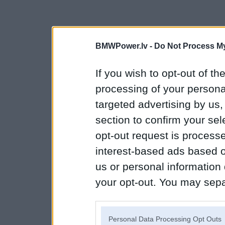
BMWPower.lv -
Do Not Process My
If you wish to opt-out of the
processing of your personal
targeted advertising by us
section to confirm your sel
opt-out request is proces
interest-based ads based o
us or personal information d
your opt-out. You may separ
disclosure of your personal
IAB’s list of downstream pa
Personal Data Processing Opt Outs