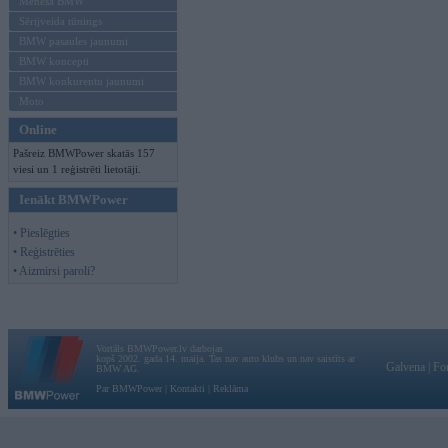
Mēneša BMW
Sērijveida tūnings
BMW pasaules jaunumi
BMW koncepti
BMW konkurentu jaunumi
Moto
Online
Pašreiz BMWPower skatās 157
viesi un 1 reģistrēti lietotāji.
Ienākt BMWPower
• Pieslēgties
• Reģistrēties
• Aizmirsi paroli?
Vortāls BMWPower.lv darbojas
kopš 2002. gada 14. maija. Tas nav auto klubs un nav saistīts ar
Galvena
|
Fo
BMW AG.
Par BMWPower
|
Kontakti
|
Reklāma