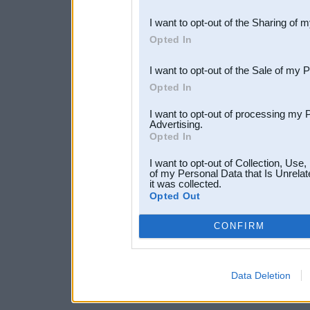
also be disclosed by us to 
I want to opt-out of the Sharing of 
Downstream Participants
th
Opted In
third parties.
I want to opt-out of the Sale of my 
Opted In
I want to opt-out of processing my 
Advertising.
Opted In
I want to opt-out of Collection, Use
of my Personal Data that Is Unrelat
it was collected.
Opted Out
CONFIRM
Data Deletion