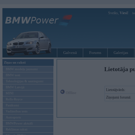
Sveiks,
Viesi!
Ie
Galvenā
Forums
Galerijas
Ziņas un raksti
Lietotāja p
BMW modeļu jaunumi
BMW testi
Tehnoloģijas & sasniegumi
BMW Latvijā
Lietotājvārds:
Offline
MINI
Ziņojumi forumā:
Rolls-Royce
Pasākumi
Vadāmības tests
Autosports
BMWPower aktuāli
Reklāmas raksti