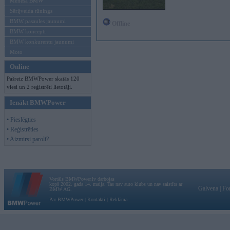
Mēneša BMW
Sērijveida tūnings
BMW pasaules jaunumi
Offline
BMW koncepti
BMW konkurentu jaunumi
Moto
Online
Pašreiz BMWPower skatās 120
viesi un 2 reģistrēti lietotāji.
Ienākt BMWPower
• Pieslēgties
• Reģistrēties
• Aizmirsi paroli?
Vortāls BMWPower.lv darbojas
kopš 2002. gada 14. maija. Tas nav auto klubs un nav saistīts ar
Galvena
|
Fo
BMW AG.
Par BMWPower
|
Kontakti
|
Reklāma