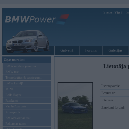
Sveiks,
Viesi!
Ie
Galvenā
Forums
Galerijas
Ziņas un raksti
Lietotāja 
BMW modeļu jaunumi
BMW testi
Tehnoloģijas & sasniegumi
BMW Latvijā
Lietotājvārds:
MINI
Braucu ar:
Rolls-Royce
Intereses:
Pasākumi
Vadāmības tests
Ziņojumi forumā:
Autosports
BMWPower aktuāli
Reklāmas raksti