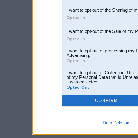
also be disclosed by us to 
I want to opt-out of the Sharing of 
Downstream Participants
th
Opted In
third parties.
I want to opt-out of the Sale of my 
Opted In
I want to opt-out of processing my 
Advertising.
Opted In
I want to opt-out of Collection, Use
of my Personal Data that Is Unrelat
it was collected.
Opted Out
CONFIRM
Data Deletion