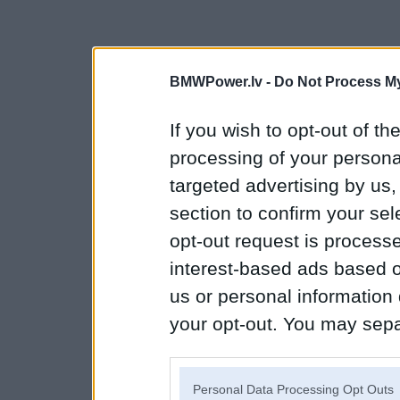
BMWPower.lv -
Do Not Process My
If you wish to opt-out of the
processing of your personal
targeted advertising by us
section to confirm your sel
opt-out request is proces
interest-based ads based o
us or personal information d
your opt-out. You may separ
disclosure of your personal
IAB’s list of downstream pa
Personal Data Processing Opt Outs