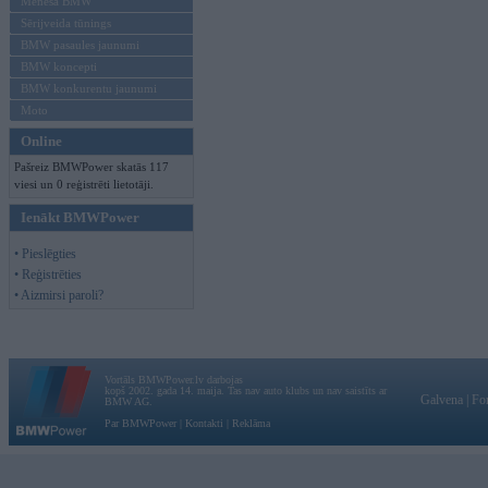
Mēneša BMW
Sērijveida tūnings
BMW pasaules jaunumi
BMW koncepti
BMW konkurentu jaunumi
Moto
Online
Pašreiz BMWPower skatās 117
viesi un 0 reģistrēti lietotāji.
Ienākt BMWPower
• Pieslēgties
• Reģistrēties
• Aizmirsi paroli?
Vortāls BMWPower.lv darbojas
kopš 2002. gada 14. maija. Tas nav auto klubs un nav saistīts ar
Galvena
|
Fo
BMW AG.
Par BMWPower
|
Kontakti
|
Reklāma