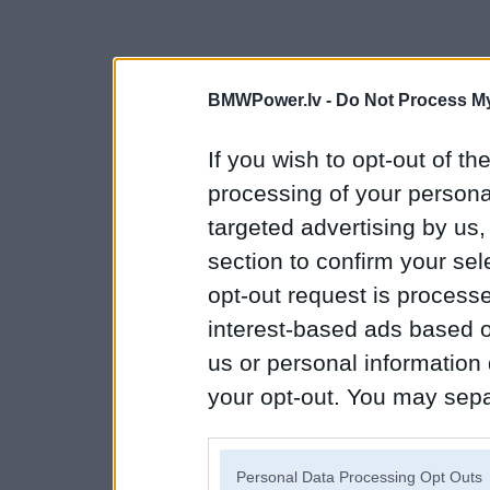
BMWPower.lv -
Do Not Process My
If you wish to opt-out of the
processing of your personal
targeted advertising by us
section to confirm your sel
opt-out request is proces
interest-based ads based o
us or personal information d
your opt-out. You may separ
disclosure of your personal
IAB’s list of downstream pa
Personal Data Processing Opt Outs