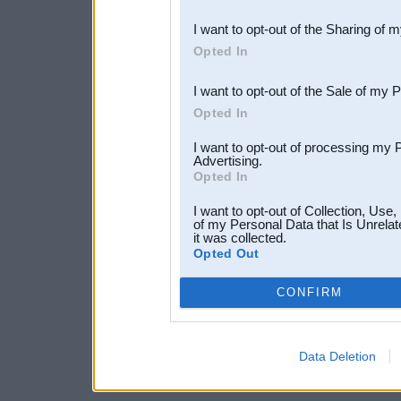
also be disclosed by us to 
I want to opt-out of the Sharing of 
Downstream Participants
th
Opted In
third parties.
I want to opt-out of the Sale of my 
Opted In
I want to opt-out of processing my 
Advertising.
Opted In
I want to opt-out of Collection, Use
of my Personal Data that Is Unrelat
it was collected.
Opted Out
CONFIRM
Data Deletion