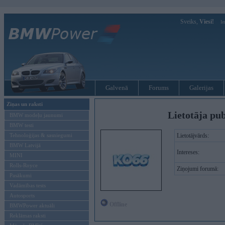
Sveiks,
Viesi!
Ie
Galvenā
Forums
Galerijas
Ziņas un raksti
Lietotāja pu
BMW modeļu jaunumi
BMW testi
Tehnoloģijas & sasniegumi
Lietotājvārds:
BMW Latvijā
Intereses:
MINI
Rolls-Royce
Ziņojumi forumā:
Pasākumi
Vadāmības tests
Autosports
Offline
BMWPower aktuāli
Reklāmas raksti