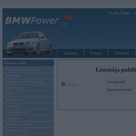
Sveiks,
Viesi!
Ie
Galvenā
Forums
Galerijas
Ziņas un raksti
Lietotāja pub8
BMW modeļu jaunumi
BMW testi
Tehnoloģijas & sasniegumi
Lietotājvārds:
Offline
BMW Latvijā
Ziņojumi forumā:
MINI
Rolls-Royce
Pasākumi
Vadāmības tests
Autosports
BMWPower aktuāli
Reklāmas raksti