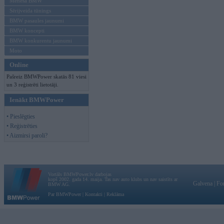
Mēneša BMW
Sērijveida tūnings
BMW pasaules jaunumi
BMW koncepti
BMW konkurentu jaunumi
Moto
Online
Pašreiz BMWPower skatās 81 viesi
un 3 reģistrēti lietotāji.
Ienākt BMWPower
• Pieslēgties
• Reģistrēties
• Aizmirsi paroli?
Vortāls BMWPower.lv darbojas
kopš 2002. gada 14. maija. Tas nav auto klubs un nav saistīts ar
Galvena
|
Fo
BMW AG.
Par BMWPower
|
Kontakti
|
Reklāma