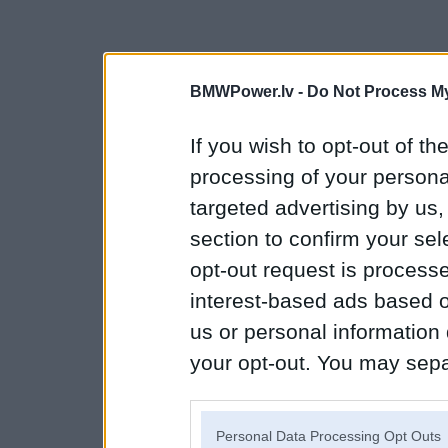
BMWPower.lv -
Do Not Process My
If you wish to opt-out of the
processing of your personal
targeted advertising by us
section to confirm your sel
opt-out request is proces
interest-based ads based o
us or personal information d
your opt-out. You may separ
disclosure of your personal
IAB’s list of downstream pa
Personal Data Processing Opt Outs