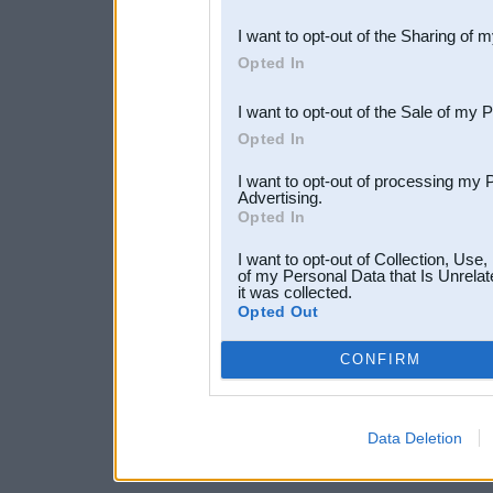
also be disclosed by us to 
I want to opt-out of the Sharing of 
Downstream Participants
th
Opted In
third parties.
I want to opt-out of the Sale of my 
Opted In
I want to opt-out of processing my 
Advertising.
Opted In
I want to opt-out of Collection, Use
of my Personal Data that Is Unrelat
it was collected.
Opted Out
CONFIRM
Data Deletion