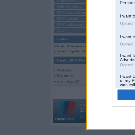
Mēneša BMW
Persona
Sērijveida tūnings
BMW pasaules jaunumi
I want t
BMW koncepti
Opted 
BMW konkurentu jaunumi
Moto
I want t
Online
Opted 
Pašreiz BMWPower skatās 103
viesi un 3 reģistrēti lietotāji.
I want 
Advertis
Ienākt BMWPower
Opted 
• Pieslēgties
• Reģistrēties
I want t
of my P
• Aizmirsi paroli?
was col
Opted 
Vortāls BMWPower.lv darbojas
kopš 2002. gada 14. maija. Tas nav auto klubs
BMW AG.
Par BMWPower
|
Kontakti
|
Reklāma