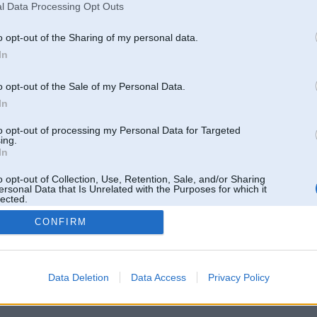
l Data Processing Opt Outs
o opt-out of the Sharing of my personal data.
In
o opt-out of the Sale of my Personal Data.
In
to opt-out of processing my Personal Data for Targeted
ing.
In
o opt-out of Collection, Use, Retention, Sale, and/or Sharing
ersonal Data that Is Unrelated with the Purposes for which it
lected.
Out
CONFIRM
 un nav saistīts ar
Galvena
|
Forums
|
Galerijas
|
Reģistrācija
|
Lietotaāji
|
Meklētājs
|
Reklā
Data Deletion
Data Access
Privacy Policy