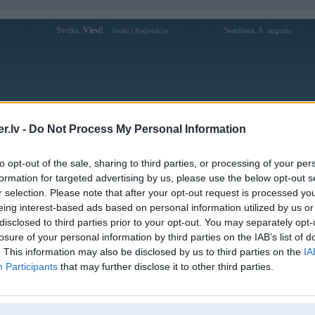
Sveiks,
Viesi!
|
Sestdiena, 8. augusts
Ienākt
Reģistrācija
Forums
Galerijas
Reģistrācija
Lietotāji
Meklētājs
.lv -
Do Not Process My Personal Information
Lietotāja prox profils
to opt-out of the sale, sharing to third parties, or processing of your per
formation for targeted advertising by us, please use the below opt-out s
Pēdējo reizi manīts: 31. Jul 2026, 18:10
r selection. Please note that after your opt-out request is processed y
eing interest-based ads based on personal information utilized by us or
Lietotājvārds:
prox
disclosed to third parties prior to your opt-out. You may separately opt-
Pilsēta:
Jūrmala
losure of your personal information by third parties on the IAB’s list of
Ziņojumi forumā:
140
. This information may also be disclosed by us to third parties on the
IA
Participants
that may further disclose it to other third parties.
Pēdējie ziņojumi forumā
[
]