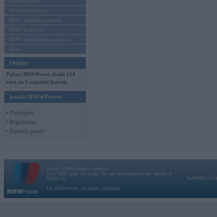
Mēneša BMW
Sērijveida tūnings
BMW pasaules jaunumi
BMW koncepti
BMW konkurentu jaunumi
Moto
Online
Pašreiz BMWPower skatās 114
viesi un 0 reģistrēti lietotāji.
Ienākt BMWPower
• Pieslēgties
• Reģistrēties
• Aizmirsi paroli?
Vortāls BMWPower.lv darbojas
kopš 2002. gada 14. maija. Tas nav auto klubs un nav saistīts ar
Galvena
|
Fo
BMW AG.
Par BMWPower
|
Kontakti
|
Reklāma