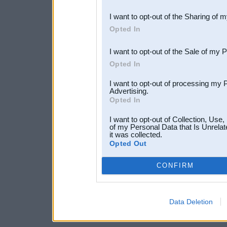
also be disclosed by us to 
I want to opt-out of the Sharing of 
Downstream Participants
th
Opted In
third parties.
I want to opt-out of the Sale of my 
Opted In
I want to opt-out of processing my 
Advertising.
Opted In
I want to opt-out of Collection, Use
of my Personal Data that Is Unrelat
it was collected.
Opted Out
CONFIRM
Data Deletion