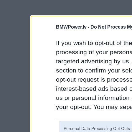
BMWPower.lv -
Do Not Process My
If you wish to opt-out of the
processing of your personal
targeted advertising by us
section to confirm your sel
opt-out request is proces
interest-based ads based o
us or personal information d
your opt-out. You may separ
disclosure of your personal
IAB’s list of downstream pa
Personal Data Processing Opt Outs