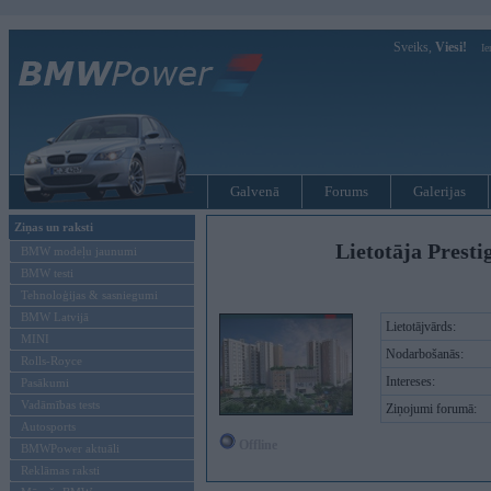
Sveiks,
Viesi!
Ie
Galvenā
Forums
Galerijas
Ziņas un raksti
Lietotāja Presti
BMW modeļu jaunumi
BMW testi
Tehnoloģijas & sasniegumi
BMW Latvijā
Lietotājvārds:
MINI
Nodarbošanās:
Rolls-Royce
Intereses:
Pasākumi
Vadāmības tests
Ziņojumi forumā:
Autosports
Offline
BMWPower aktuāli
Reklāmas raksti