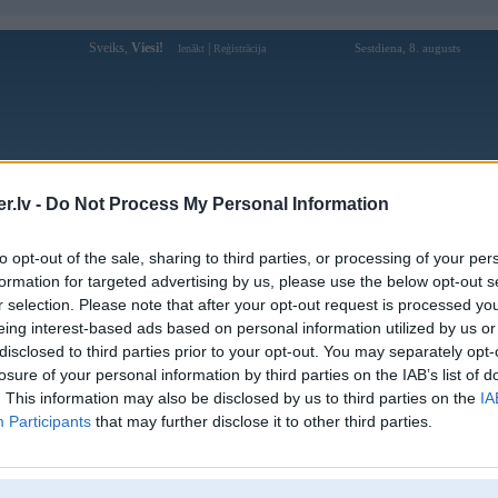
Sveiks,
Viesi!
|
Sestdiena, 8. augusts
Ienākt
Reģistrācija
Forums
Galerijas
Reģistrācija
Lietotāji
Meklētājs
.lv -
Do Not Process My Personal Information
Lietotāja poga profils
to opt-out of the sale, sharing to third parties, or processing of your per
formation for targeted advertising by us, please use the below opt-out s
Pēdējo reizi manīts: 20. Jun 2016, 07:55
r selection. Please note that after your opt-out request is processed y
eing interest-based ads based on personal information utilized by us or
Lietotājvārds:
poga
disclosed to third parties prior to your opt-out. You may separately opt-
Pilsēta:
Rīga
losure of your personal information by third parties on the IAB’s list of
Braucu ar:
zilu ķirbi
. This information may also be disclosed by us to third parties on the
IA
Nodarbošanās:
Participants
that may further disclose it to other third parties.
Ziņojumi forumā:
12597
Pēdējie ziņojumi forumā
[
]