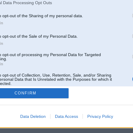
l Data Processing Opt Outs
o opt-out of the Sharing of my personal data.
In
o opt-out of the Sale of my Personal Data.
In
to opt-out of processing my Personal Data for Targeted
ing.
In
o opt-out of Collection, Use, Retention, Sale, and/or Sharing
ersonal Data that Is Unrelated with the Purposes for which it
lected.
Out
CONFIRM
 un nav saistīts ar
Galvena
|
Forums
|
Galerijas
|
Reģistrācija
|
Lietotaāji
|
Meklētājs
|
Reklā
Data Deletion
Data Access
Privacy Policy