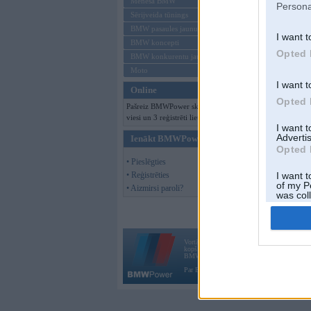
Mēneša BMW
Persona
Sērijveida tūnings
BMW pasaules jaunumi
I want t
BMW koncepti
Opted 
BMW konkurentu jaunumi
Moto
I want t
Online
Opted 
Pašreiz BMWPower skatās 246
viesi un 3 reģistrēti lietotāji.
I want 
Advertis
Ienākt BMWPower
Opted 
• Pieslēgties
• Reģistrēties
I want t
of my P
• Aizmirsi paroli?
was col
Opted 
Vortāls BMWPower.lv darbojas
kopš 2002. gada 14. maija. Tas nav auto klubs
BMW AG.
Par BMWPower
|
Kontakti
|
Reklāma