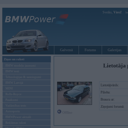
Sveiks,
Viesi!
Ie
Galvenā
Forums
Galerijas
Ziņas un raksti
Lietotāja 
BMW modeļu jaunumi
BMW testi
Tehnoloģijas & sasniegumi
BMW Latvijā
Lietotājvārds:
MINI
Pilsēta:
Rolls-Royce
Braucu ar:
Pasākumi
Vadāmības tests
Ziņojumi forumā:
Autosports
Offline
BMWPower aktuāli
Reklāmas raksti