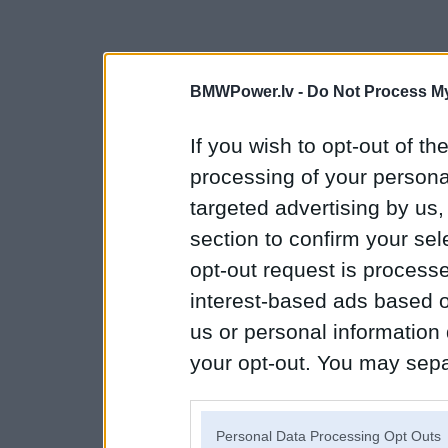
BMWPower.lv -
Do Not Process My
If you wish to opt-out of the
processing of your personal
targeted advertising by us
section to confirm your sel
opt-out request is proces
interest-based ads based o
us or personal information d
your opt-out. You may separ
disclosure of your personal
IAB’s list of downstream pa
Personal Data Processing Opt Outs