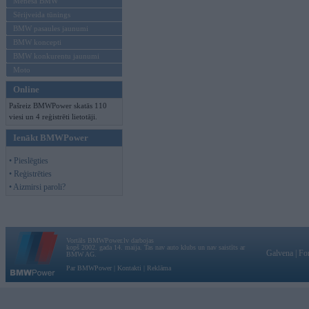
Mēneša BMW
Sērijveida tūnings
BMW pasaules jaunumi
BMW koncepti
BMW konkurentu jaunumi
Moto
Online
Pašreiz BMWPower skatās 110
viesi un 4 reģistrēti lietotāji.
Ienākt BMWPower
• Pieslēgties
• Reģistrēties
• Aizmirsi paroli?
Vortāls BMWPower.lv darbojas
kopš 2002. gada 14. maija. Tas nav auto klubs un nav saistīts ar
Galvena
|
Fo
BMW AG.
Par BMWPower
|
Kontakti
|
Reklāma