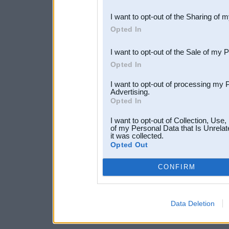
also be disclosed by us to 
I want to opt-out of the Sharing of 
Downstream Participants
th
Opted In
third parties.
I want to opt-out of the Sale of my 
Opted In
I want to opt-out of processing my 
Advertising.
Opted In
I want to opt-out of Collection, Use
of my Personal Data that Is Unrelat
it was collected.
Opted Out
CONFIRM
Data Deletion