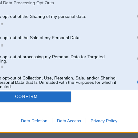
Pēdējie ziņojumi forumā
l Data Processing Opt Outs
[
]
o opt-out of the Sharing of my personal data.
In
o opt-out of the Sale of my Personal Data.
In
to opt-out of processing my Personal Data for Targeted
ing.
In
o opt-out of Collection, Use, Retention, Sale, and/or Sharing
ersonal Data that Is Unrelated with the Purposes for which it
lected.
Out
CONFIRM
 un nav saistīts ar
Galvena
|
Forums
|
Galerijas
|
Reģistrācija
|
Lietotaāji
|
Meklētājs
|
Reklā
Data Deletion
Data Access
Privacy Policy