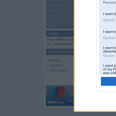
Mēneša BMW
Persona
Sērijveida tūnings
BMW pasaules jaunumi
Offline
I want t
BMW koncepti
Opted 
BMW konkurentu jaunumi
Moto
I want t
Online
Opted 
Pašreiz BMWPower skatās 94 viesi
un 7 reģistrēti lietotāji.
I want 
Advertis
Ienākt BMWPower
Opted 
• Pieslēgties
• Reģistrēties
I want t
of my P
• Aizmirsi paroli?
was col
Opted 
Vortāls BMWPower.lv darbojas
kopš 2002. gada 14. maija. Tas nav auto klubs
BMW AG.
Par BMWPower
|
Kontakti
|
Reklāma