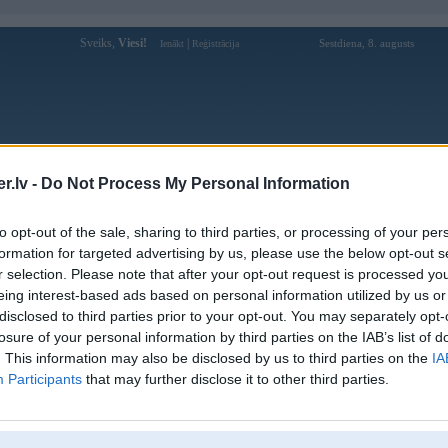
Sveiks,
Viesi!
|
Sestdiena, 8. augusts
Ienākt
Reģistrācija
Forums
Galerijas
Reģistrācija
Lietotāji
Meklētājs
.lv -
Do Not Process My Personal Information
Lietotāja plenk profils
to opt-out of the sale, sharing to third parties, or processing of your per
formation for targeted advertising by us, please use the below opt-out s
Pēdējo reizi manīts: 17. Jul 2009, 17:27
r selection. Please note that after your opt-out request is processed y
eing interest-based ads based on personal information utilized by us or
Lietotājvārds:
plenk
disclosed to third parties prior to your opt-out. You may separately opt-
Pilsēta:
Rīga
losure of your personal information by third parties on the IAB’s list of
Braucu ar:
bmw 325i
. This information may also be disclosed by us to third parties on the
IA
Nodarbošanās:
skruvesana
Participants
that may further disclose it to other third parties.
Intereses:
vis ap auto un ieks ta
Ziņojumi forumā:
48