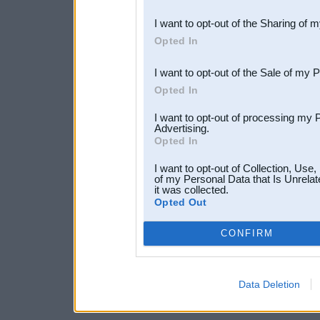
also be disclosed by us to 
I want to opt-out of the Sharing of 
Downstream Participants
th
Opted In
third parties.
I want to opt-out of the Sale of my 
Opted In
I want to opt-out of processing my 
Advertising.
Opted In
I want to opt-out of Collection, Use
of my Personal Data that Is Unrelat
it was collected.
Opted Out
CONFIRM
Data Deletion