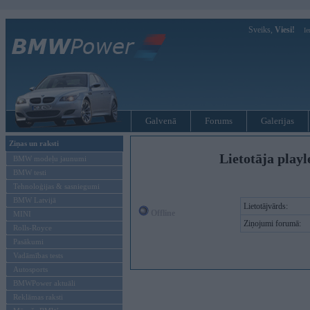
Sveiks,
Viesi!
Ie
Galvenā
Forums
Galerijas
Ziņas un raksti
Lietotāja play
BMW modeļu jaunumi
BMW testi
Tehnoloģijas & sasniegumi
BMW Latvijā
Lietotājvārds:
Offline
MINI
Ziņojumi forumā:
Rolls-Royce
Pasākumi
Vadāmības tests
Autosports
BMWPower aktuāli
Reklāmas raksti