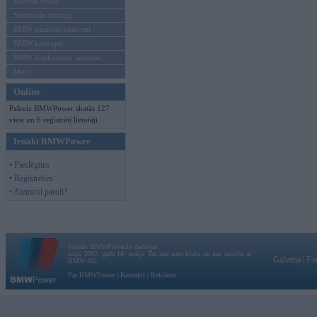
Mēneša BMW
Sērijveida tūnings
BMW pasaules jaunumi
BMW koncepti
BMW konkurentu jaunumi
Moto
Online
Pašreiz BMWPower skatās 127
viesi un 6 reģistrēti lietotāji.
Ienākt BMWPower
• Pieslēgties
• Reģistrēties
• Aizmirsi paroli?
Vortāls BMWPower.lv darbojas
kopš 2002. gada 14. maija. Tas nav auto klubs un nav saistīts ar
Galvena
|
Fo
BMW AG.
Par BMWPower
|
Kontakti
|
Reklāma