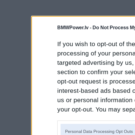
BMWPower.lv -
Do Not Process My
If you wish to opt-out of the
processing of your personal
targeted advertising by us
section to confirm your sel
opt-out request is proces
interest-based ads based o
us or personal information d
your opt-out. You may separ
disclosure of your personal
IAB’s list of downstream pa
Personal Data Processing Opt Outs