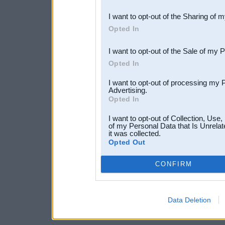
also be disclosed by us to 
I want to opt-out of the Sharing of 
Downstream Participants
th
Opted In
third parties.
I want to opt-out of the Sale of my 
Opted In
I want to opt-out of processing my 
Advertising.
Opted In
I want to opt-out of Collection, Use
of my Personal Data that Is Unrelat
it was collected.
Opted Out
CONFIRM
Data Deletion