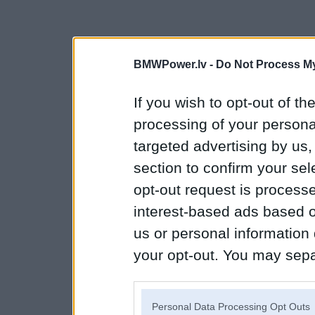
BMWPower.lv -
Do Not Process My
If you wish to opt-out of the
processing of your personal
targeted advertising by us
section to confirm your sel
opt-out request is proces
interest-based ads based o
us or personal information d
your opt-out. You may separ
disclosure of your personal
IAB’s list of downstream pa
Personal Data Processing Opt Outs