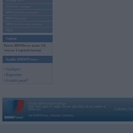
Mēneša BMW
Sērijveida tūnings
BMW pasaules jaunumi
BMW koncepti
BMW konkurentu jaunumi
Moto
Online
Pašreiz BMWPower skatās 102
viesi un 4 reģistrēti lietotāji.
Ienākt BMWPower
• Pieslēgties
• Reģistrēties
• Aizmirsi paroli?
Vortāls BMWPower.lv darbojas
kopš 2002. gada 14. maija. Tas nav auto klubs un nav saistīts ar
Galvena
|
Fo
BMW AG.
Par BMWPower
|
Kontakti
|
Reklāma