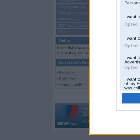
Mēneša BMW
Persona
Sērijveida tūnings
BMW pasaules jaunumi
I want t
BMW koncepti
Opted 
BMW konkurentu jaunumi
Moto
I want t
Online
Opted 
Pašreiz BMWPower skatās 293
viesi un 0 reģistrēti lietotāji.
I want 
Advertis
Ienākt BMWPower
Opted 
• Pieslēgties
• Reģistrēties
I want t
of my P
• Aizmirsi paroli?
was col
Opted 
Vortāls BMWPower.lv darbojas
kopš 2002. gada 14. maija. Tas nav auto klubs
BMW AG.
Par BMWPower
|
Kontakti
|
Reklāma