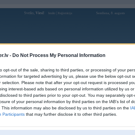
Sveiks,
Viesi!
|
Sestdiena, 8. augusts
Ienākt
Reģistrācija
Forums
Galerijas
Reģistrācija
Lietotāji
Meklētājs
.lv -
Do Not Process My Personal Information
Lietotāja piipene profils
to opt-out of the sale, sharing to third parties, or processing of your per
formation for targeted advertising by us, please use the below opt-out s
Lietotājvārds:
piipene
r selection. Please note that after your opt-out request is processed y
eing interest-based ads based on personal information utilized by us or
Ziņojumi forumā:
5
disclosed to third parties prior to your opt-out. You may separately opt-
Pēdējie ziņojumi forumā
[
]
losure of your personal information by third parties on the IAB’s list of
. This information may also be disclosed by us to third parties on the
IA
Participants
that may further disclose it to other third parties.