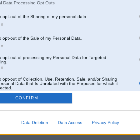
l Data Processing Opt Outs
o opt-out of the Sharing of my personal data.
In
o opt-out of the Sale of my Personal Data.
In
to opt-out of processing my Personal Data for Targeted
ing.
In
o opt-out of Collection, Use, Retention, Sale, and/or Sharing
ersonal Data that Is Unrelated with the Purposes for which it
lected.
Out
CONFIRM
 un nav saistīts ar
Galvena
|
Forums
|
Galerijas
|
Reģistrācija
|
Lietotaāji
|
Meklētājs
|
Reklā
Data Deletion
Data Access
Privacy Policy