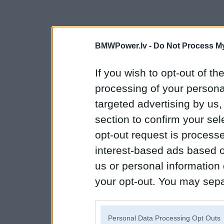
BMWPower.lv -
Do Not Process My
If you wish to opt-out of the
processing of your personal
targeted advertising by us
section to confirm your sel
opt-out request is proces
interest-based ads based o
us or personal information d
your opt-out. You may separ
disclosure of your personal
IAB’s list of downstream pa
Personal Data Processing Opt Outs