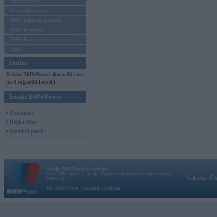
Mēneša BMW
Sērijveida tūnings
BMW pasaules jaunumi
BMW koncepti
BMW konkurentu jaunumi
Moto
Online
Pašreiz BMWPower skatās 83 viesi
un 0 reģistrēti lietotāji.
Ienākt BMWPower
• Pieslēgties
• Reģistrēties
• Aizmirsi paroli?
Vortāls BMWPower.lv darbojas
kopš 2002. gada 14. maija. Tas nav auto klubs un nav saistīts ar
Galvena
|
Fo
BMW AG.
Par BMWPower
|
Kontakti
|
Reklāma