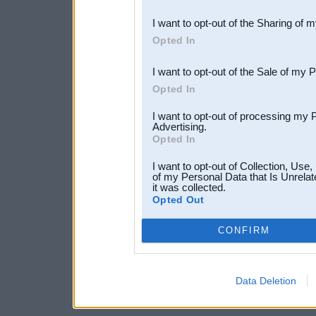
also be disclosed by us to 
I want to opt-out of the Sharing of 
Downstream Participants
th
Opted In
third parties.
I want to opt-out of the Sale of my 
Opted In
I want to opt-out of processing my 
Advertising.
Opted In
I want to opt-out of Collection, Use
of my Personal Data that Is Unrelat
it was collected.
Opted Out
CONFIRM
Data Deletion