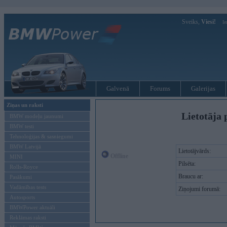
Sveiks,
Viesi!
Ie
Galvenā
Forums
Galerijas
Ziņas un raksti
Lietotāja 
BMW modeļu jaunumi
BMW testi
Tehnoloģijas & sasniegumi
BMW Latvijā
Lietotājvārds:
Offline
MINI
Pilsēta:
Rolls-Royce
Braucu ar:
Pasākumi
Vadāmības tests
Ziņojumi forumā:
Autosports
BMWPower aktuāli
Reklāmas raksti