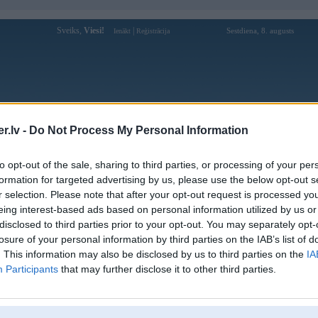
Sveiks,
Viesi!
|
Sestdiena, 8. augusts
Ienākt
Reģistrācija
Forums
Galerijas
Reģistrācija
Lietotāji
Meklētājs
.lv -
Do Not Process My Personal Information
Lietotāja piglett profils
to opt-out of the sale, sharing to third parties, or processing of your per
formation for targeted advertising by us, please use the below opt-out s
Pēdējo reizi manīts: 30. Jan 2014, 22:38
r selection. Please note that after your opt-out request is processed y
eing interest-based ads based on personal information utilized by us or
Lietotājvārds:
piglett
disclosed to third parties prior to your opt-out. You may separately opt-
Ziņojumi forumā:
0
losure of your personal information by third parties on the IAB’s list of
Pēdējie ziņojumi forumā
[
]
. This information may also be disclosed by us to third parties on the
IA
Participants
that may further disclose it to other third parties.