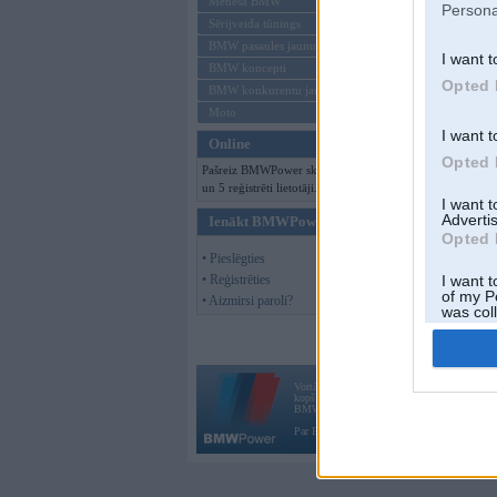
Mēneša BMW
Persona
Sērijveida tūnings
BMW pasaules jaunumi
I want t
BMW koncepti
Opted 
BMW konkurentu jaunumi
Moto
I want t
Online
Opted 
Pašreiz BMWPower skatās 75 viesi
un 5 reģistrēti lietotāji.
I want 
Advertis
Ienākt BMWPower
Opted 
• Pieslēgties
• Reģistrēties
I want t
of my P
• Aizmirsi paroli?
was col
Opted 
Vortāls BMWPower.lv darbojas
kopš 2002. gada 14. maija. Tas nav auto klubs
BMW AG.
Par BMWPower
|
Kontakti
|
Reklāma