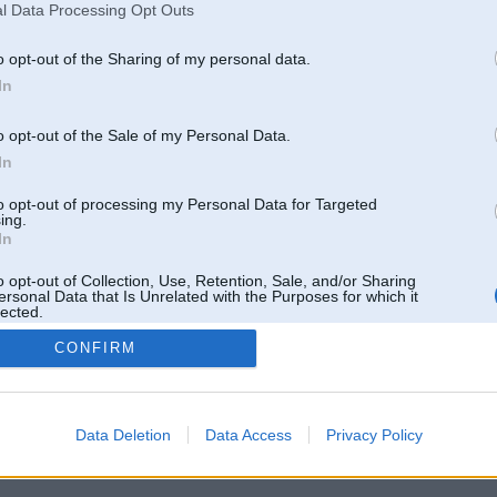
l Data Processing Opt Outs
o opt-out of the Sharing of my personal data.
In
o opt-out of the Sale of my Personal Data.
In
to opt-out of processing my Personal Data for Targeted
ing.
In
o opt-out of Collection, Use, Retention, Sale, and/or Sharing
ersonal Data that Is Unrelated with the Purposes for which it
lected.
Out
CONFIRM
 un nav saistīts ar
Galvena
|
Forums
|
Galerijas
|
Reģistrācija
|
Lietotaāji
|
Meklētājs
|
Reklā
Data Deletion
Data Access
Privacy Policy