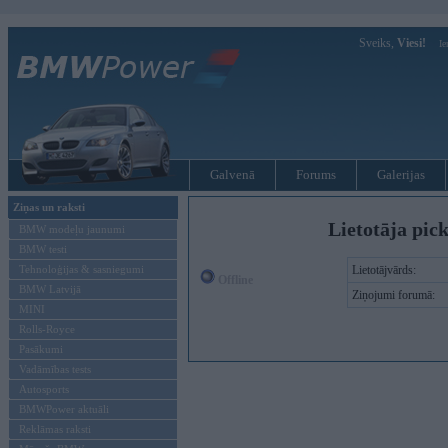
Sveiks,
Viesi!
Ie
Galvenā
Forums
Galerijas
Ziņas un raksti
Lietotāja pic
BMW modeļu jaunumi
BMW testi
Tehnoloģijas & sasniegumi
Lietotājvārds:
Offline
BMW Latvijā
Ziņojumi forumā:
MINI
Rolls-Royce
Pasākumi
Vadāmības tests
Autosports
BMWPower aktuāli
Reklāmas raksti