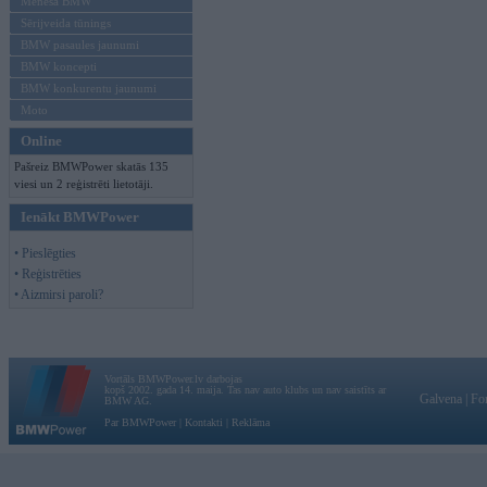
Mēneša BMW
Sērijveida tūnings
BMW pasaules jaunumi
BMW koncepti
BMW konkurentu jaunumi
Moto
Online
Pašreiz BMWPower skatās 135
viesi un 2 reģistrēti lietotāji.
Ienākt BMWPower
• Pieslēgties
• Reģistrēties
• Aizmirsi paroli?
Vortāls BMWPower.lv darbojas
kopš 2002. gada 14. maija. Tas nav auto klubs un nav saistīts ar
Galvena
|
Fo
BMW AG.
Par BMWPower
|
Kontakti
|
Reklāma