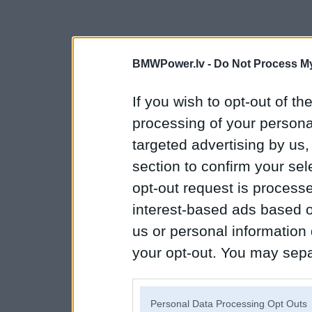
BMWPower.lv -
Do Not Process My
If you wish to opt-out of the
processing of your personal
targeted advertising by us
section to confirm your sel
opt-out request is proces
interest-based ads based o
us or personal information d
your opt-out. You may separ
disclosure of your personal
IAB’s list of downstream pa
Personal Data Processing Opt Outs