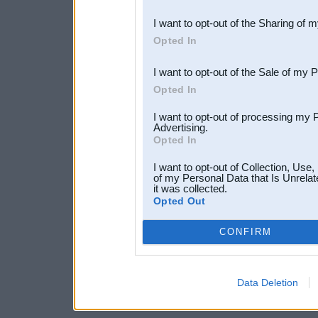
also be disclosed by us to 
I want to opt-out of the Sharing of 
Downstream Participants
th
Opted In
third parties.
I want to opt-out of the Sale of my 
Opted In
I want to opt-out of processing my 
Advertising.
Opted In
I want to opt-out of Collection, Use
of my Personal Data that Is Unrelat
it was collected.
Opted Out
CONFIRM
Data Deletion