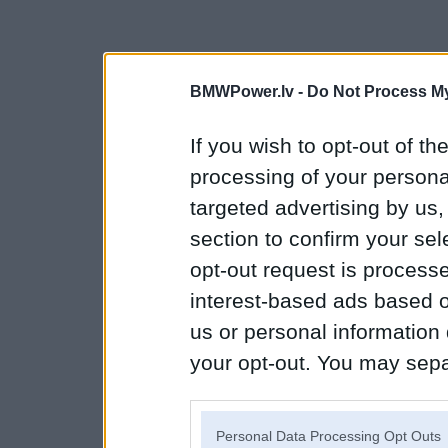
BMWPower.lv -
Do Not Process My
If you wish to opt-out of the
processing of your personal
targeted advertising by us
section to confirm your sel
opt-out request is proces
interest-based ads based o
us or personal information d
your opt-out. You may separ
disclosure of your personal
IAB’s list of downstream pa
Personal Data Processing Opt Outs