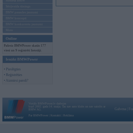
Mēneša BMW
Sērijveida tūnings
BMW pasaules jaunumi
BMW koncepti
BMW konkurentu jaunumi
Moto
Online
Pašreiz BMWPower skatās 177
viesi un 9 reģistrēti lietotāji.
Ienākt BMWPower
• Pieslēgties
• Reģistrēties
• Aizmirsi paroli?
Vortāls BMWPower.lv darbojas
kopš 2002. gada 14. maija. Tas nav auto klubs un nav saistīts ar
Galvena
|
Fo
BMW AG.
Par BMWPower
|
Kontakti
|
Reklāma