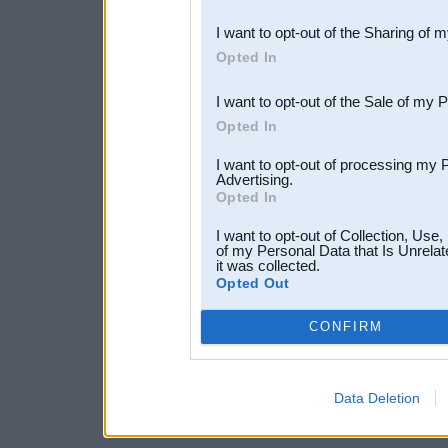
also be disclosed by us to 
I want to opt-out of the Sharing of 
Downstream Participants
th
Opted In
third parties.
I want to opt-out of the Sale of my 
Opted In
I want to opt-out of processing my 
Advertising.
Opted In
I want to opt-out of Collection, Use
of my Personal Data that Is Unrelat
it was collected.
Opted Out
CONFIRM
Data Deletion