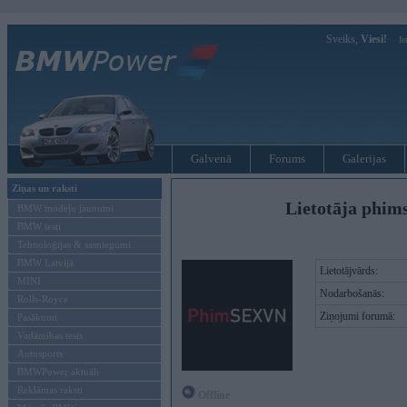
Sveiks,
Viesi!
Ie
Galvenā
Forums
Galerijas
Ziņas un raksti
Lietotāja phim
BMW modeļu jaunumi
BMW testi
Tehnoloģijas & sasniegumi
BMW Latvijā
Lietotājvārds:
MINI
Nodarbošanās:
Rolls-Royce
Ziņojumi forumā:
Pasākumi
Vadāmības tests
Autosports
BMWPower aktuāli
Reklāmas raksti
Offline