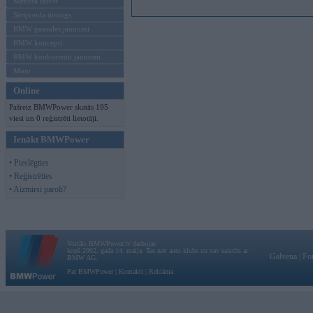
Mēneša BMW
Sērijveida tūnings
BMW pasaules jaunumi
BMW koncepti
BMW konkurentu jaunumi
Moto
Online
Pašreiz BMWPower skatās 195
viesi un 0 reģistrēti lietotāji.
Ienākt BMWPower
• Pieslēgties
• Reģistrēties
• Aizmirsi paroli?
Vortāls BMWPower.lv darbojas
kopš 2002. gada 14. maija. Tas nav auto klubs un nav saistīts ar
Galvena
|
Fo
BMW AG.
Par BMWPower
|
Kontakti
|
Reklāma