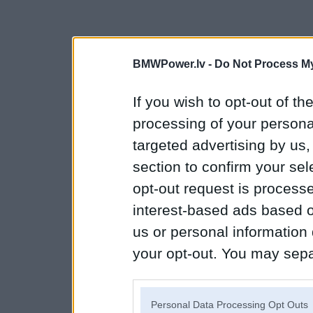
BMWPower.lv -
Do Not Process My
If you wish to opt-out of the
processing of your personal
targeted advertising by us
section to confirm your sel
opt-out request is proces
interest-based ads based o
us or personal information d
your opt-out. You may separ
disclosure of your personal
IAB’s list of downstream pa
Personal Data Processing Opt Outs