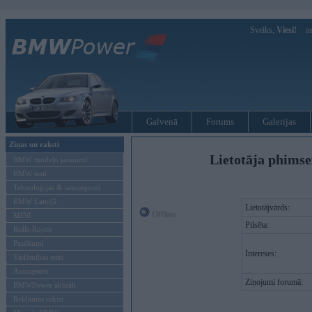
Sveiks,
Viesi!
Ie
Galvenā
Forums
Galerijas
Ziņas un raksti
Lietotāja phims
BMW modeļu jaunumi
BMW testi
Tehnoloģijas & sasniegumi
BMW Latvijā
Lietotājvārds:
Offline
MINI
Pilsēta:
Rolls-Royce
Pasākumi
Intereses:
Vadāmības tests
Autosports
Ziņojumi forumā:
BMWPower aktuāli
Reklāmas raksti