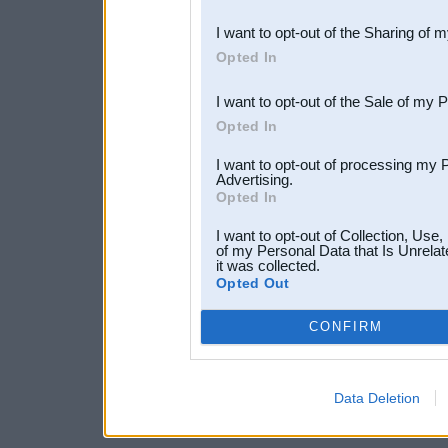
also be disclosed by us to 
I want to opt-out of the Sharing of 
Downstream Participants
th
Opted In
third parties.
I want to opt-out of the Sale of my 
Opted In
I want to opt-out of processing my 
Advertising.
Opted In
I want to opt-out of Collection, Use
of my Personal Data that Is Unrelat
it was collected.
Opted Out
CONFIRM
Data Deletion