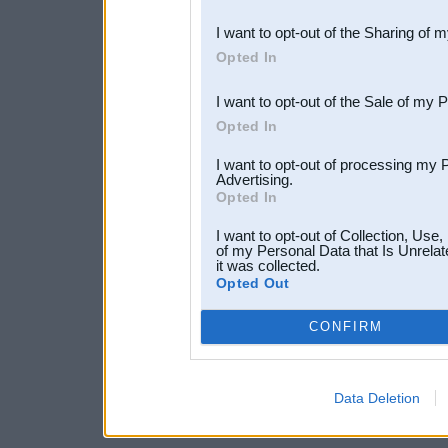
also be disclosed by us to 
I want to opt-out of the Sharing of 
Downstream Participants
th
Opted In
third parties.
I want to opt-out of the Sale of my 
Opted In
I want to opt-out of processing my 
Advertising.
Opted In
I want to opt-out of Collection, Use
of my Personal Data that Is Unrelat
it was collected.
Opted Out
CONFIRM
Data Deletion