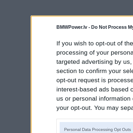
BMWPower.lv -
Do Not Process My
If you wish to opt-out of the
processing of your personal
targeted advertising by us
section to confirm your sel
opt-out request is proces
interest-based ads based o
us or personal information d
your opt-out. You may separ
disclosure of your personal
IAB’s list of downstream pa
Personal Data Processing Opt Outs