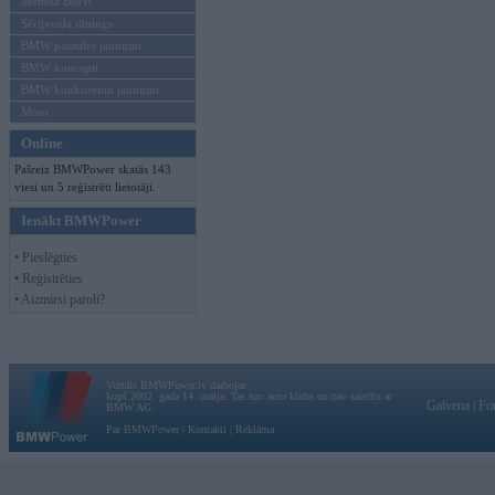
Mēneša BMW
Sērijveida tūnings
BMW pasaules jaunumi
BMW koncepti
BMW konkurentu jaunumi
Moto
Online
Pašreiz BMWPower skatās 143
viesi un 5 reģistrēti lietotāji.
Ienākt BMWPower
• Pieslēgties
• Reģistrēties
• Aizmirsi paroli?
Vortāls BMWPower.lv darbojas
kopš 2002. gada 14. maija. Tas nav auto klubs un nav saistīts ar
Galvena
|
Fo
BMW AG.
Par BMWPower
|
Kontakti
|
Reklāma