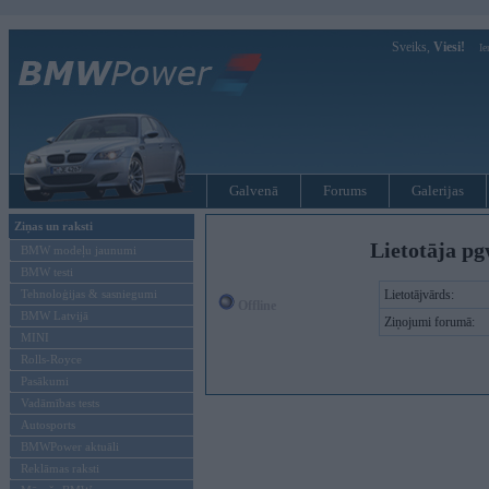
Sveiks,
Viesi!
Ie
Galvenā
Forums
Galerijas
Ziņas un raksti
Lietotāja p
BMW modeļu jaunumi
BMW testi
Tehnoloģijas & sasniegumi
Lietotājvārds:
Offline
BMW Latvijā
Ziņojumi forumā:
MINI
Rolls-Royce
Pasākumi
Vadāmības tests
Autosports
BMWPower aktuāli
Reklāmas raksti