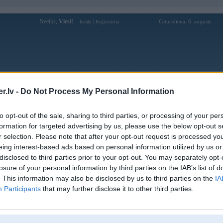
Sveiks,
Viesi!
|
Ceturtdiena, 6. augusts
Ienākt
Reģistrācija
Forums
Galerijas
Reģistrācija
Lietotāji
Meklētājs
.lv -
Do Not Process My Personal Information
Lietotāja pgwbetgamecom profils
to opt-out of the sale, sharing to third parties, or processing of your per
formation for targeted advertising by us, please use the below opt-out s
Lietotājvārds:
pgwbetgamecom
r selection. Please note that after your opt-out request is processed y
eing interest-based ads based on personal information utilized by us or
Ziņojumi forumā:
0
disclosed to third parties prior to your opt-out. You may separately opt-
Pēdējie ziņojumi forumā
[
]
losure of your personal information by third parties on the IAB’s list of
. This information may also be disclosed by us to third parties on the
IA
Participants
that may further disclose it to other third parties.