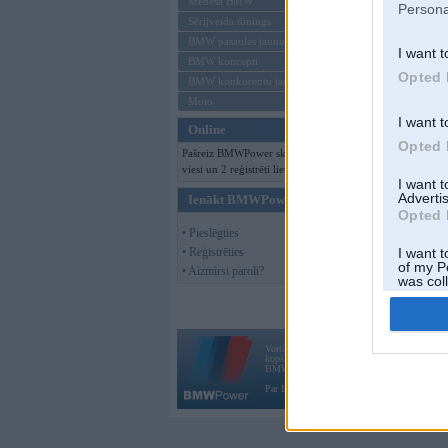
Mēneša BMW
Persona
Sērijveida tūnings
BMW pasaules jaunumi
I want t
BMW koncepti
Opted 
BMW konkurentu jaunumi
Moto
I want t
Online
Opted 
Pašreiz BMWPower skatās 114
viesi un 2 reģistrēti lietotāji.
I want 
Advertis
Ienākt BMWPower
Opted 
• Pieslēgties
• Reģistrēties
I want t
of my P
• Aizmirsi paroli?
was col
Opted 
Vortāls BMWPower.lv darbojas
kopš 2002. gada 14. maija. Tas nav auto klubs
BMW AG.
Par BMWPower
|
Kontakti
|
Reklāma