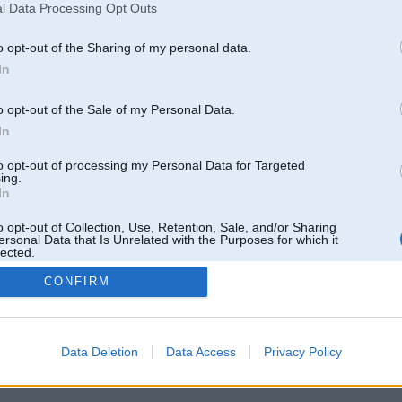
l Data Processing Opt Outs
o opt-out of the Sharing of my personal data.
In
o opt-out of the Sale of my Personal Data.
In
to opt-out of processing my Personal Data for Targeted
ing.
In
o opt-out of Collection, Use, Retention, Sale, and/or Sharing
ersonal Data that Is Unrelated with the Purposes for which it
lected.
Out
CONFIRM
 un nav saistīts ar
Galvena
|
Forums
|
Galerijas
|
Reģistrācija
|
Lietotaāji
|
Meklētājs
|
Reklā
Data Deletion
Data Access
Privacy Policy