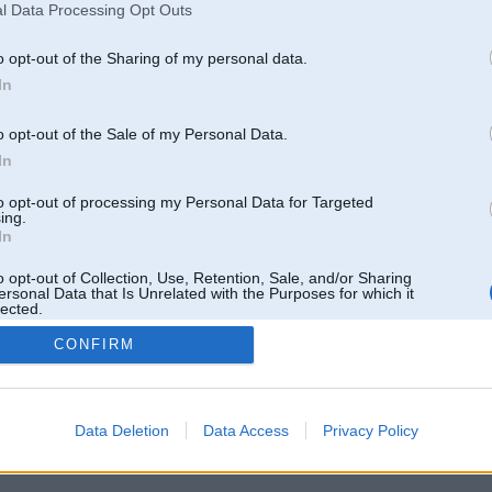
l Data Processing Opt Outs
o opt-out of the Sharing of my personal data.
In
o opt-out of the Sale of my Personal Data.
In
to opt-out of processing my Personal Data for Targeted
ing.
In
o opt-out of Collection, Use, Retention, Sale, and/or Sharing
ersonal Data that Is Unrelated with the Purposes for which it
lected.
Out
CONFIRM
 un nav saistīts ar
Galvena
|
Forums
|
Galerijas
|
Reģistrācija
|
Lietotaāji
|
Meklētājs
|
Reklā
Data Deletion
Data Access
Privacy Policy