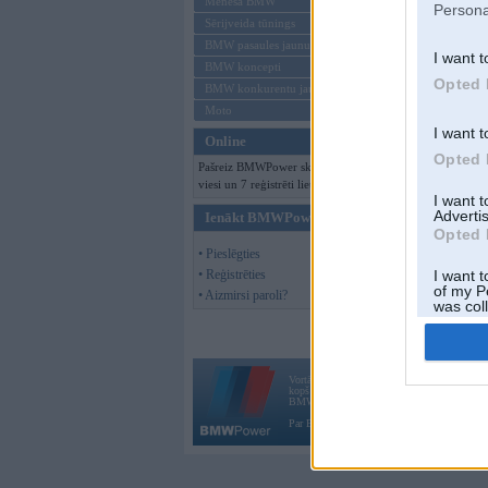
Mēneša BMW
Persona
Sērijveida tūnings
BMW pasaules jaunumi
I want t
BMW koncepti
Opted 
BMW konkurentu jaunumi
Moto
I want t
Online
Opted 
Pašreiz BMWPower skatās 133
viesi un 7 reģistrēti lietotāji.
I want 
Advertis
Ienākt BMWPower
Opted 
• Pieslēgties
• Reģistrēties
I want t
of my P
• Aizmirsi paroli?
was col
Opted 
Vortāls BMWPower.lv darbojas
kopš 2002. gada 14. maija. Tas nav auto klubs
BMW AG.
Par BMWPower
|
Kontakti
|
Reklāma