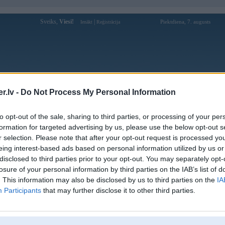
Sveiks,
Viesi!
|
Piektdiena, 7. augusts
Ienākt
Reģistrācija
Forums
Galerijas
Reģistrācija
Lietotāji
Meklētājs
.lv -
Do Not Process My Personal Information
Lietotāja pggamecom profils
to opt-out of the sale, sharing to third parties, or processing of your per
formation for targeted advertising by us, please use the below opt-out s
Lietotājvārds:
pggamecom
r selection. Please note that after your opt-out request is processed y
eing interest-based ads based on personal information utilized by us or
Ziņojumi forumā:
0
disclosed to third parties prior to your opt-out. You may separately opt-
Pēdējie ziņojumi forumā
[
]
losure of your personal information by third parties on the IAB’s list of
. This information may also be disclosed by us to third parties on the
IA
Participants
that may further disclose it to other third parties.