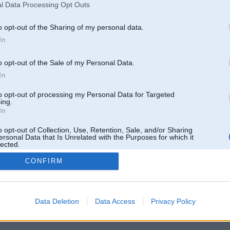
l Data Processing Opt Outs
o opt-out of the Sharing of my personal data.
In
o opt-out of the Sale of my Personal Data.
In
to opt-out of processing my Personal Data for Targeted
ing.
In
o opt-out of Collection, Use, Retention, Sale, and/or Sharing
ersonal Data that Is Unrelated with the Purposes for which it
lected.
Out
CONFIRM
 un nav saistīts ar
Galvena
|
Forums
|
Galerijas
|
Reģistrācija
|
Lietotaāji
|
Meklētājs
|
Reklā
Data Deletion
Data Access
Privacy Policy