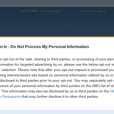
Sveiks,
Viesi!
|
Svetdiena, 9. augusts
Ienākt
Reģistrācija
Forums
Galerijas
Reģistrācija
Lietotāji
Meklētājs
.lv -
Do Not Process My Personal Information
Lietotāja pg99aorg profils
to opt-out of the sale, sharing to third parties, or processing of your per
formation for targeted advertising by us, please use the below opt-out s
Lietotājvārds:
pg99aorg
r selection. Please note that after your opt-out request is processed y
eing interest-based ads based on personal information utilized by us or
Ziņojumi forumā:
0
disclosed to third parties prior to your opt-out. You may separately opt-
Pēdējie ziņojumi forumā
[
]
losure of your personal information by third parties on the IAB’s list of
. This information may also be disclosed by us to third parties on the
IA
Participants
that may further disclose it to other third parties.