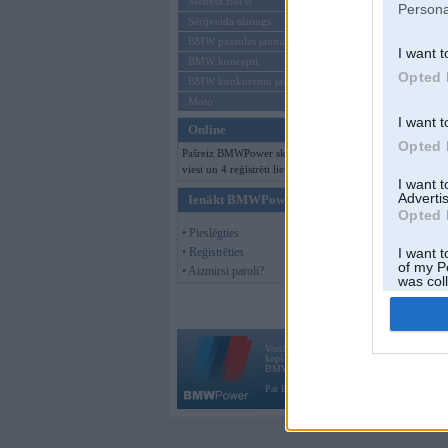
Mēneša BMW
Persona
Sērijveida tūnings
BMW pasaules jaunumi
I want t
BMW koncepti
Opted 
BMW konkurentu jaunumi
Moto
I want t
Online
Opted 
Pašreiz BMWPower skatās 173
viesi un 4 reģistrēti lietotāji.
I want 
Advertis
Ienākt BMWPower
Opted 
• Pieslēgties
• Reģistrēties
I want t
of my P
• Aizmirsi paroli?
was col
Opted 
Vortāls BMWPower.lv darbojas
kopš 2002. gada 14. maija. Tas nav auto klubs
BMW AG.
Par BMWPower
|
Kontakti
|
Reklāma