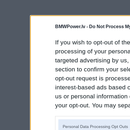
BMWPower.lv -
Do Not Process My
If you wish to opt-out of the
processing of your personal
targeted advertising by us
section to confirm your sel
opt-out request is proces
interest-based ads based o
us or personal information d
your opt-out. You may separ
disclosure of your personal
IAB’s list of downstream pa
Personal Data Processing Opt Outs