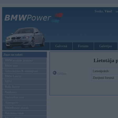
Sveiks,
Viesi!
Ie
Galvenā
Forums
Galerijas
Ziņas un raksti
Lietotāja 
BMW modeļu jaunumi
BMW testi
Tehnoloģijas & sasniegumi
Lietotājvārds:
Offline
BMW Latvijā
Ziņojumi forumā:
MINI
Rolls-Royce
Pasākumi
Vadāmības tests
Autosports
BMWPower aktuāli
Reklāmas raksti