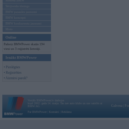
Mēneša BMW
Sērijveida tūnings
BMW pasaules jaunumi
BMW koncepti
BMW konkurentu jaunumi
Moto
Online
Pašreiz BMWPower skatās 194
viesi un 3 reģistrēti lietotāji.
Ienākt BMWPower
• Pieslēgties
• Reģistrēties
• Aizmirsi paroli?
Vortāls BMWPower.lv darbojas
kopš 2002. gada 14. maija. Tas nav auto klubs un nav saistīts ar
Galvena
|
Fo
BMW AG.
Par BMWPower
|
Kontakti
|
Reklāma