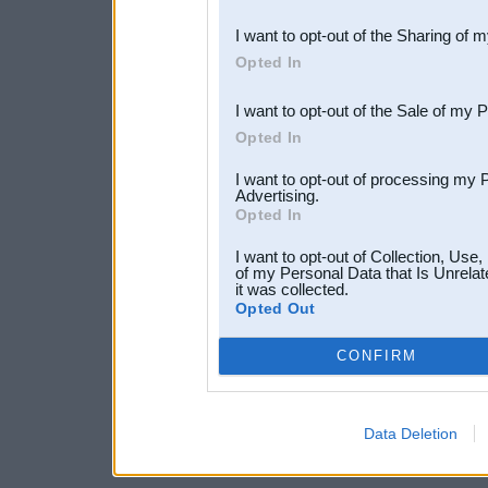
also be disclosed by us to 
I want to opt-out of the Sharing of 
Downstream Participants
th
Opted In
third parties.
I want to opt-out of the Sale of my 
Opted In
I want to opt-out of processing my 
Advertising.
Opted In
I want to opt-out of Collection, Use
of my Personal Data that Is Unrelat
it was collected.
Opted Out
CONFIRM
Data Deletion