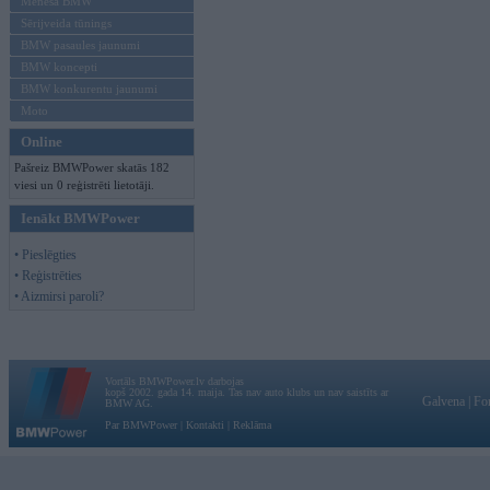
Mēneša BMW
Sērijveida tūnings
BMW pasaules jaunumi
BMW koncepti
BMW konkurentu jaunumi
Moto
Online
Pašreiz BMWPower skatās 182
viesi un 0 reģistrēti lietotāji.
Ienākt BMWPower
• Pieslēgties
• Reģistrēties
• Aizmirsi paroli?
Vortāls BMWPower.lv darbojas
kopš 2002. gada 14. maija. Tas nav auto klubs un nav saistīts ar
Galvena
|
Fo
BMW AG.
Par BMWPower
|
Kontakti
|
Reklāma