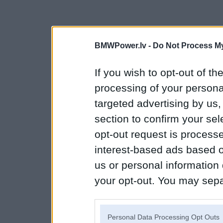
BMWPower.lv -
Do Not Process My
If you wish to opt-out of the
processing of your personal
targeted advertising by us
section to confirm your sel
opt-out request is proces
interest-based ads based o
us or personal information d
your opt-out. You may separ
disclosure of your personal
IAB’s list of downstream pa
Personal Data Processing Opt Outs