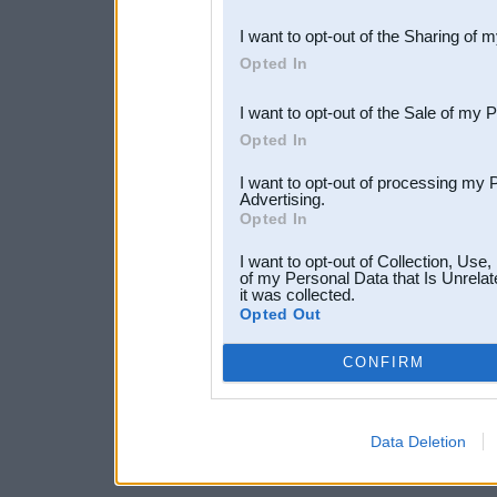
also be disclosed by us to 
I want to opt-out of the Sharing of 
Downstream Participants
th
Opted In
third parties.
I want to opt-out of the Sale of my 
Opted In
I want to opt-out of processing my 
Advertising.
Opted In
I want to opt-out of Collection, Use
of my Personal Data that Is Unrelat
it was collected.
Opted Out
CONFIRM
Data Deletion