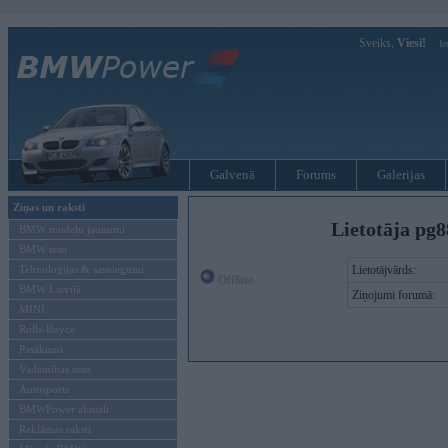
Sveiks,
Viesi!
Ie
Galvenā
Forums
Galerijas
Ziņas un raksti
Lietotāja pg8
BMW modeļu jaunumi
BMW testi
Tehnoloģijas & sasniegumi
Lietotājvārds:
Offline
BMW Latvijā
Ziņojumi forumā:
MINI
Rolls-Royce
Pasākumi
Vadāmības tests
Autosports
BMWPower aktuāli
Reklāmas raksti