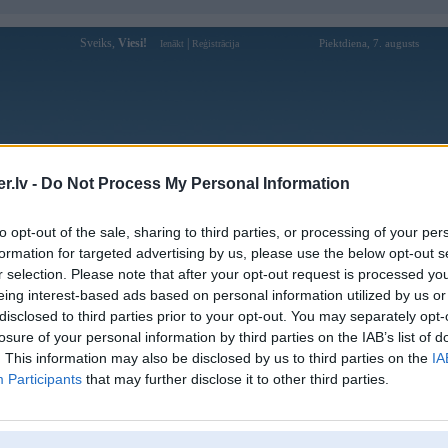
Sveiks,
Viesi!
|
Piektdiena, 7. augusts
Ienākt
Reģistrācija
Forums
Galerijas
Reģistrācija
Lietotāji
Meklētājs
.lv -
Do Not Process My Personal Information
Lietotāja pembits profils
to opt-out of the sale, sharing to third parties, or processing of your per
formation for targeted advertising by us, please use the below opt-out s
Pēdējo reizi manīts: 22. Mar 2021, 22:22
r selection. Please note that after your opt-out request is processed y
eing interest-based ads based on personal information utilized by us or
Lietotājvārds:
pembits
disclosed to third parties prior to your opt-out. You may separately opt-
Ziņojumi forumā:
252
losure of your personal information by third parties on the IAB’s list of
Pēdējie ziņojumi forumā
[
]
. This information may also be disclosed by us to third parties on the
IA
Participants
that may further disclose it to other third parties.