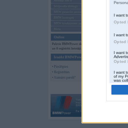
Mēneša BMW
Persona
Sērijveida tūnings
BMW pasaules jaunumi
I want t
BMW koncepti
Opted 
BMW konkurentu jaunumi
Moto
I want t
Online
Opted 
Pašreiz BMWPower skatās 93 viesi
un 0 reģistrēti lietotāji.
I want 
Advertis
Ienākt BMWPower
Opted 
• Pieslēgties
• Reģistrēties
I want t
of my P
• Aizmirsi paroli?
was col
Opted 
Vortāls BMWPower.lv darbojas
kopš 2002. gada 14. maija. Tas nav auto klubs
BMW AG.
Par BMWPower
|
Kontakti
|
Reklāma