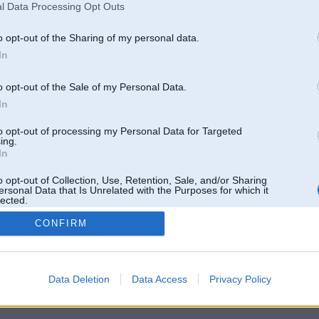
l Data Processing Opt Outs
o opt-out of the Sharing of my personal data.
In
o opt-out of the Sale of my Personal Data.
In
to opt-out of processing my Personal Data for Targeted
ing.
In
o opt-out of Collection, Use, Retention, Sale, and/or Sharing
ersonal Data that Is Unrelated with the Purposes for which it
lected.
Out
CONFIRM
 un nav saistīts ar
Galvena
|
Forums
|
Galerijas
|
Reģistrācija
|
Lietotaāji
|
Meklētājs
|
Reklā
Data Deletion
Data Access
Privacy Policy