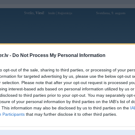
Sveiks,
Viesi!
|
Svetdiena, 9. augusts
Ienākt
Reģistrācija
Forums
Galerijas
Reģistrācija
Lietotāji
Meklētājs
.lv -
Do Not Process My Personal Information
Lietotāja padodalu profils
to opt-out of the sale, sharing to third parties, or processing of your per
formation for targeted advertising by us, please use the below opt-out s
Pēdējo reizi manīts: 30. Jun 2025, 00:42
r selection. Please note that after your opt-out request is processed y
eing interest-based ads based on personal information utilized by us or
Lietotājvārds:
padodalu
disclosed to third parties prior to your opt-out. You may separately opt-
Ziņojumi forumā:
4
losure of your personal information by third parties on the IAB’s list of
Pēdējie ziņojumi forumā
[
]
. This information may also be disclosed by us to third parties on the
IA
Participants
that may further disclose it to other third parties.