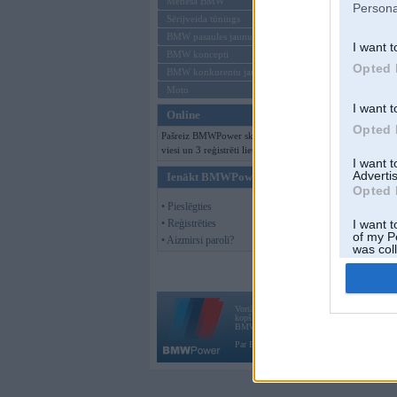
Mēneša BMW
Persona
Sērijveida tūnings
BMW pasaules jaunumi
I want t
BMW koncepti
Opted 
BMW konkurentu jaunumi
Moto
I want t
Online
Opted 
Pašreiz BMWPower skatās 137
viesi un 3 reģistrēti lietotāji.
I want 
Advertis
Ienākt BMWPower
Opted 
• Pieslēgties
• Reģistrēties
I want t
of my P
• Aizmirsi paroli?
was col
Opted 
Vortāls BMWPower.lv darbojas
kopš 2002. gada 14. maija. Tas nav auto klubs
BMW AG.
Par BMWPower
|
Kontakti
|
Reklāma