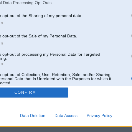
l Data Processing Opt Outs
o opt-out of the Sharing of my personal data.
In
o opt-out of the Sale of my Personal Data.
In
to opt-out of processing my Personal Data for Targeted
ing.
In
o opt-out of Collection, Use, Retention, Sale, and/or Sharing
ersonal Data that Is Unrelated with the Purposes for which it
lected.
Out
CONFIRM
 un nav saistīts ar
Galvena
|
Forums
|
Galerijas
|
Reģistrācija
|
Lietotaāji
|
Meklētājs
|
Reklā
Data Deletion
Data Access
Privacy Policy